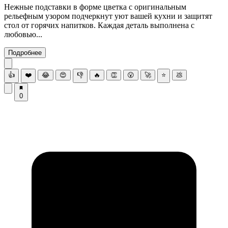
Нежные подставки в форме цветка с оригинальным
рельефным узором подчеркнут уют вашей кухни и защитят
стол от горячих напитков. Каждая деталь выполнена с
любовью...
Подробнее
👍
❤️
😂
😍
👎
🔥
👏
😮
🚀
⭐
💩
0