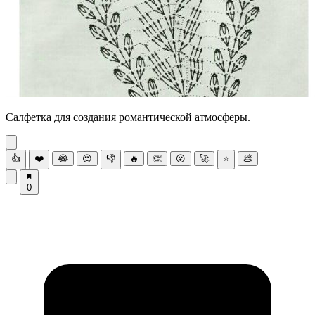
Салфетка для создания романтической атмосферы.
👍
❤️
😂
😍
👎
🔥
👏
😮
🚀
⭐
💩
0