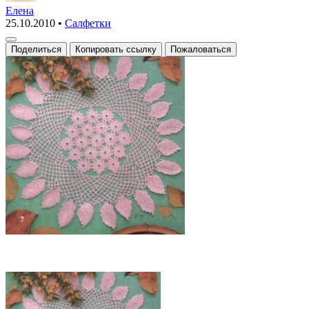
с
Елена
25.10.2010
•
Салфетки
каймой
из
Поделиться
Копировать ссылку
Пожаловаться
листков