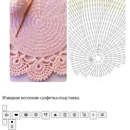
Изящная весенняя салфетка-подставка.
👍
❤️
😂
😍
👎
🔥
👏
😮
🚀
⭐
💩
0