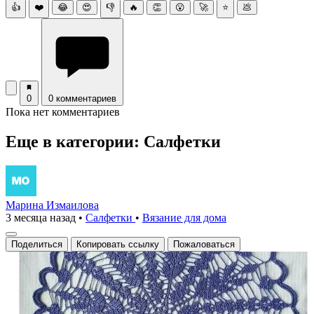
👍
❤️
😂
😍
👎
🔥
👏
😮
🚀
⭐
💩
0
0 комментариев
Пока нет комментариев
Еще в категории: Салфетки
Марина Измаилова
3 месяца назад
•
Салфетки
•
Вязание для дома
Поделиться
Копировать ссылку
Пожаловаться