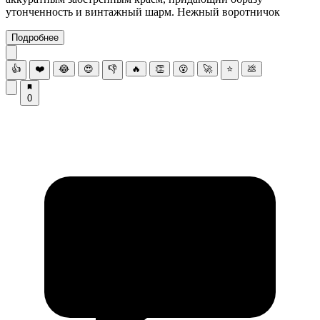
утонченность и винтажный шарм. Нежный воротничок
Подробнее
👍
❤️
😂
😍
👎
🔥
👏
😮
🚀
⭐
💩
0