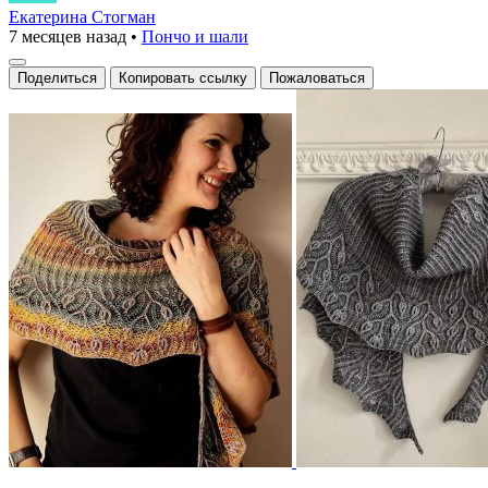
с
Екатерина Стогман
7 месяцев назад
•
Пончо и шали
объемным
узором
Поделиться
Копировать ссылку
Пожаловаться