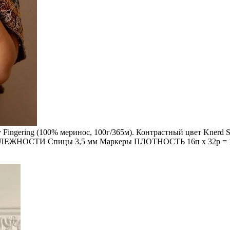
 Fingering (100% меринос, 100г/365м). Контрастный цвет Knerd St
ЛЕЖНОСТИ Спицы 3,5 мм Маркеры ПЛОТНОСТЬ 16п x 32р = 10