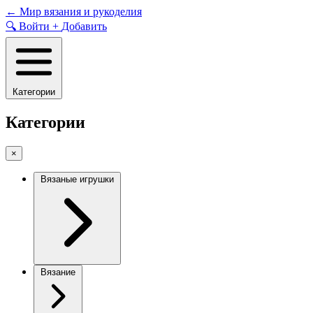
Skip
←
Мир вязания и рукоделия
to
🔍
Войти
+
Добавить
content
Категории
Категории
×
Вязаные игрушки
Вязание