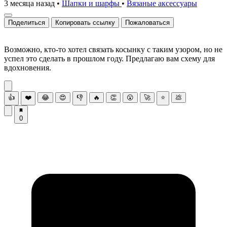
3 месяца назад
•
Шапки и шарфы
•
Вязаные аксесcуары
Поделиться
Копировать ссылку
Пожаловаться
Возможно, кто-то хотел связать косынку с таким узором, но не
успел это сделать в прошлом году. Предлагаю вам схему для
вдохновения.
👍
❤️
😂
😍
👎
🔥
👏
😮
🚀
⭐
💩
0