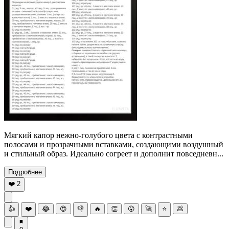
Мягкий капор нежно-голубого цвета с контрастными
полосами и прозрачными вставками, создающими воздушный
и стильный образ. Идеально согреет и дополнит повседневн...
Подробнее
❤️
2
👍
❤️
😂
😍
👎
🔥
👏
😮
🚀
⭐
💩