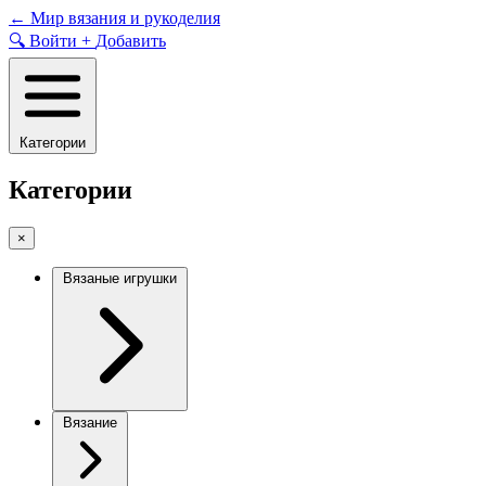
Skip
←
Мир вязания и рукоделия
to
🔍
Войти
+
Добавить
content
Категории
Категории
×
Вязаные игрушки
Вязание