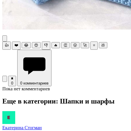
👍
❤️
😂
😍
👎
🔥
👏
😮
🚀
⭐
💩
0
0 комментариев
Пока нет комментариев
Еще в категории: Шапки и шарфы
Екатерина Стогман