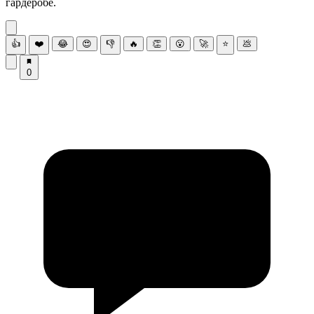
гардеробе.
👍
❤️
😂
😍
👎
🔥
👏
😮
🚀
⭐
💩
0