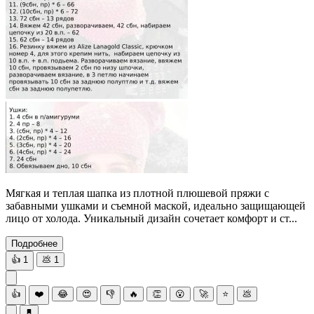
Мягкая и теплая шапка из плотной плюшевой пряжи с
забавными ушками и съемной маской, идеально защищающей
лицо от холода. Уникальный дизайн сочетает комфорт и ст...
Подробнее
👍
1
💩
1
👍
❤️
😂
😍
👎
🔥
👏
😮
🚀
⭐
💩