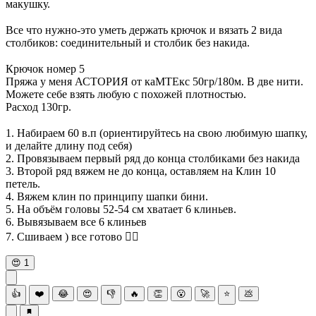
макушку.
⠀
Все что нужно-это уметь держать крючок и вязать 2 вида
столбиков: соединительный и столбик без накида.
⠀
Крючок номер 5
Пряжа у меня АСТОРИЯ от каМТЕкс 50гр/180м. В две нити.
Можете себе взять любую с похожей плотностью.
Расход 130гр.
⠀
1. Набираем 60 в.п (ориентируйтесь на свою любимую шапку,
и делайте длину под себя)
2. Провязываем первый ряд до конца столбиками без накида
3. Второй ряд вяжем не до конца, оставляем на Клин 10
петель.
4. Вяжем клин по принципу шапки бини.
5. На объём головы 52-54 см хватает 6 клиньев.
6. Вывязываем все 6 клиньев
7. Сшиваем ) все готово 👌🏻
😍
1
👍
❤️
😂
😍
👎
🔥
👏
😮
🚀
⭐
💩