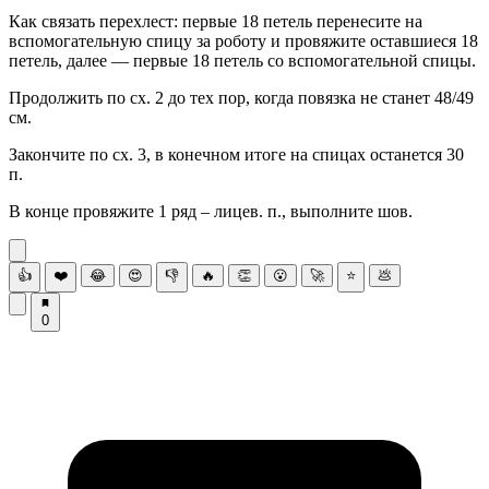
Как связать перехлест: первые 18 петель перенесите на
вспомогательную спицу за роботу и провяжите оставшиеся 18
петель, далее — первые 18 петель со вспомогательной спицы.
Продолжить по сх. 2 до тех пор, когда повязка не станет 48/49
см.
Закончите по сх. 3, в конечном итоге на спицах останется 30
п.
В конце провяжите 1 ряд – лицев. п., выполните шов.
👍
❤️
😂
😍
👎
🔥
👏
😮
🚀
⭐
💩
0