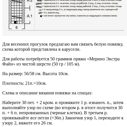
Для весенних прогулок предлагаю вам связать белую повязку,
схема которой представлена в карусели.
Для работы потребуется 50 граммов пряжи «Мерино Экстра
Файн» из чистой шерсти (50 гр / 105 м).
На размер: 56/58 см. Высота 10см.
Плотность: 21п.=10см.
Схема и описание вязания повязки на спицах:
Наберите 30 пет. + 2 кром. и провяжите 1 р. изнаноч. п., затем
выполняйте узор по схеме (во втором р. в итоге получится 30
п. + 6 п. непровязанных (черные клетки). В третьем р.
провязывайте все петли (=36п.) Закончив узор 1, переходите к
узору 2, вяжите его 26 см.