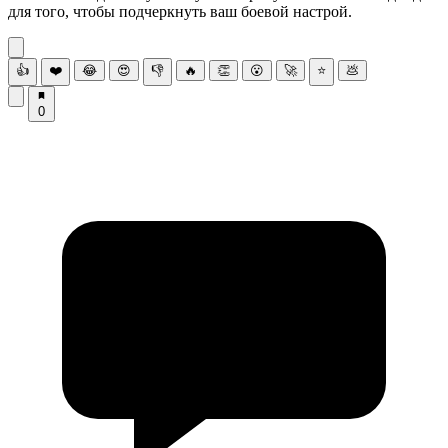
для того, чтобы подчеркнуть ваш боевой настрой.
👍
❤️
😂
😍
👎
🔥
👏
😮
🚀
⭐
💩
0