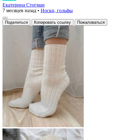
Екатерина Стогман
7 месяцев назад
•
Носки, гольфы
Поделиться
Копировать ссылку
Пожаловаться