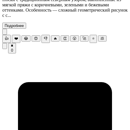
мягкой пряжи с коричневыми, зелеными и бежевыми
оттенками. Особенность — сложный геометрический рисунок
с с...
Подробнее
👍
❤️
😂
😍
👎
🔥
👏
😮
🚀
⭐
💩
0