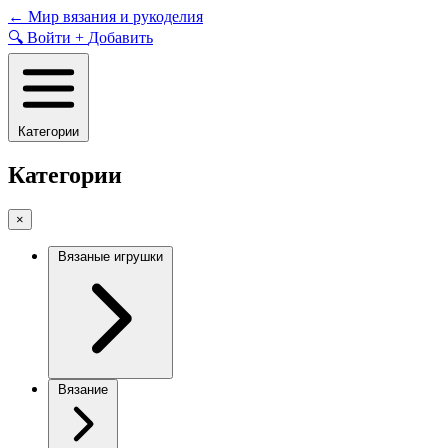
Skip
←
Мир вязания и рукоделия
to
🔍
Войти
+
Добавить
content
Категории
Категории
×
Вязаные игрушки
Вязание