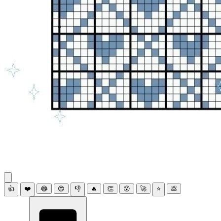
👍
❤️
😂
😍
👎
🔥
👏
😮
🚀
⭐
💩