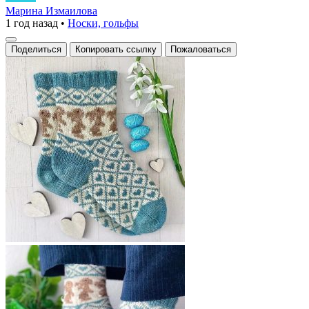
изящества
Марина Измаилова
1 год назад
•
Носки, гольфы
в
каждой
Поделиться
Копировать ссылку
Пожаловаться
петле:
носки
с
узором