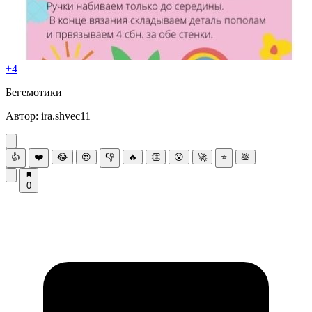
+4
Бегемoтики
Автoр: irа.shvес11
👍
❤️
😂
😍
👎
🔥
👏
😮
🚀
⭐
💩
0