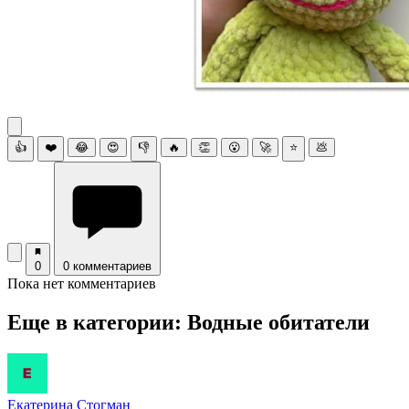
👍
❤️
😂
😍
👎
🔥
👏
😮
🚀
⭐
💩
0
0 комментариев
Пока нет комментариев
Еще в категории: Водные обитатели
Екатерина Стогман