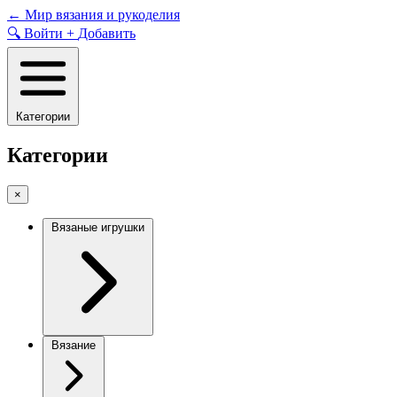
Skip
←
Мир вязания и рукоделия
to
🔍
Войти
+
Добавить
content
Категории
Категории
×
Вязаные игрушки
Вязание