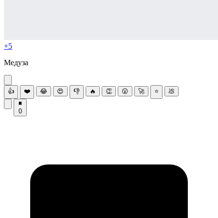
+5
Медуза
👍
❤️
😂
😍
👎
🔥
👏
😮
🚀
⭐
💩
0