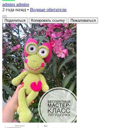
уникального
admins admins
2 года назад
•
Водные обитатели
вязаного
лягушонка
Поделиться
Копировать ссылку
Пожаловаться