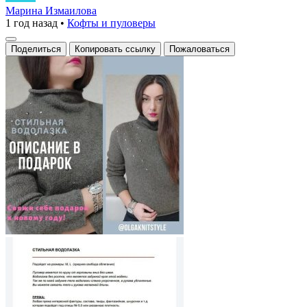
водолазка
Марина Измаилова
1 год назад
•
Кофты и пуловеры
с
изящной
Поделиться
Копировать ссылку
Пожаловаться
отделкой
из
металлических
бусин
и
страз,
создающая
эффект
звездного
неба
на
мягкой
шерстяной