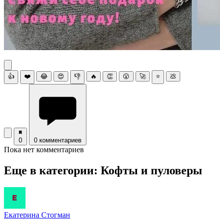
👍
❤️
😂
😍
👎
🔥
👏
😮
🚀
⭐
💩
0
0 комментариев
Пока нет комментариев
Еще в категории: Кофты и пуловеры
Екатерина Стогман