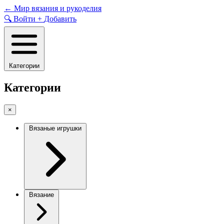
Skip
←
Мир вязания и рукоделия
to
🔍
Войти
+
Добавить
content
Категории
Категории
×
Вязаные игрушки
Вязание