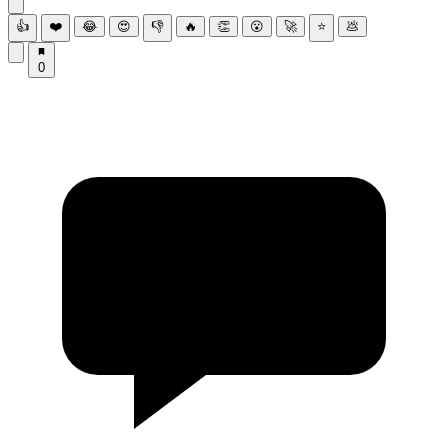
👍
❤️
😂
😍
👎
🔥
👏
😮
🚀
⭐
💩
0