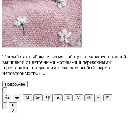
Тёплый вязаный жакет из мягкой пряжи украшен изящной
вышивкой с цветочными мотивами и деревянными
пуговицами, придающими изделию особый шарм и
неповторимость. Н...
Подробнее
👍
❤️
😂
😍
👎
🔥
👏
😮
🚀
⭐
💩
0