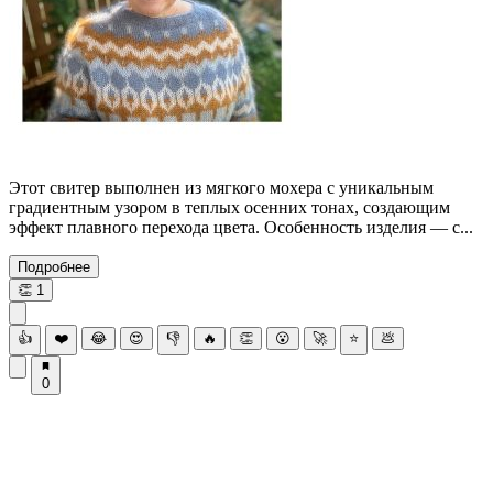
Этот свитер выполнен из мягкого мохера с уникальным
градиентным узором в теплых осенних тонах, создающим
эффект плавного перехода цвета. Особенность изделия — с...
Подробнее
👏
1
👍
❤️
😂
😍
👎
🔥
👏
😮
🚀
⭐
💩
0