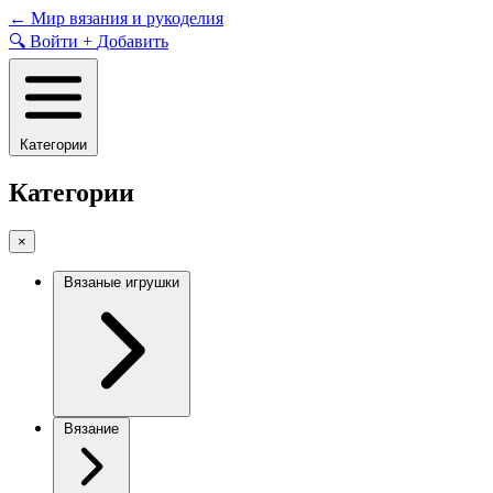
Skip
←
Мир вязания и рукоделия
to
🔍
Войти
+
Добавить
content
Категории
Категории
×
Вязаные игрушки
Вязание