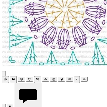
👍
❤️
😂
😍
👎
🔥
👏
😮
🚀
⭐
💩