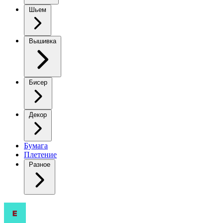
Шьем
Вышивка
Бисер
Декор
Бумага
Плетение
Разное
«Свежесть