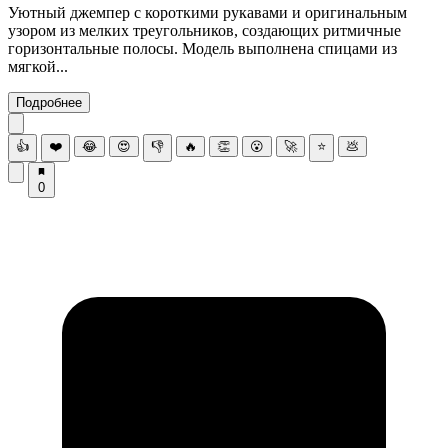
Уютный джемпер с короткими рукавами и оригинальным
узором из мелких треугольников, создающих ритмичные
горизонтальные полосы. Модель выполнена спицами из
мягкой...
Подробнее
👍
❤️
😂
😍
👎
🔥
👏
😮
🚀
⭐
💩
0