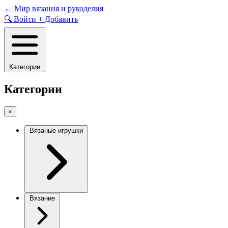
Skip
←
Мир вязания и рукоделия
to
🔍
Войти
+
Добавить
content
Категории
Категории
×
Вязаные игрушки
Вязание