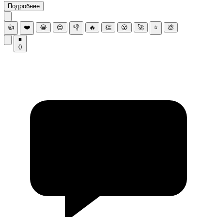
Подробнее
👍
❤️
😂
😍
👎
🔥
👏
😮
🚀
⭐
💩
0