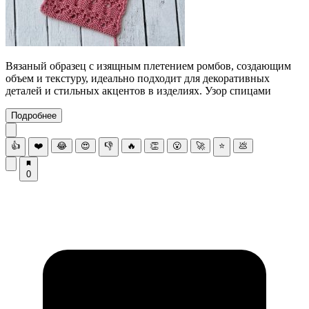
Вязаный образец с изящным плетением ромбов, создающим
объем и текстуру, идеально подходит для декоративных
деталей и стильных акцентов в изделиях. Узор спицами
Подробнее
👍
❤️
😂
😍
👎
🔥
👏
😮
🚀
⭐
💩
0