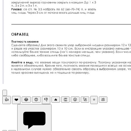
👍
❤️
😂
😍
👎
🔥
👏
😮
🚀
⭐
💩