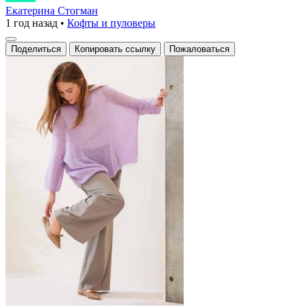
из
Екатерина Стогман
1 год назад
•
Кофты и пуловеры
мохера
нежного
Поделиться
Копировать ссылку
Пожаловаться
сиреневого
оттенка