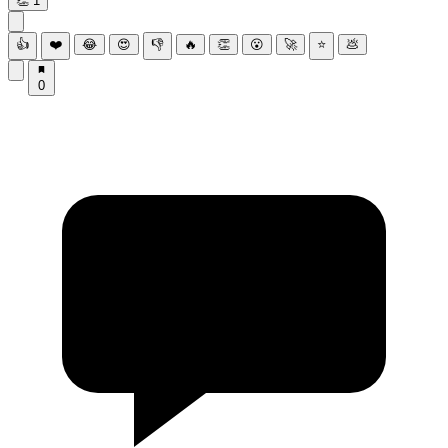
👏
1
👍
❤️
😂
😍
👎
🔥
👏
😮
🚀
⭐
💩
0