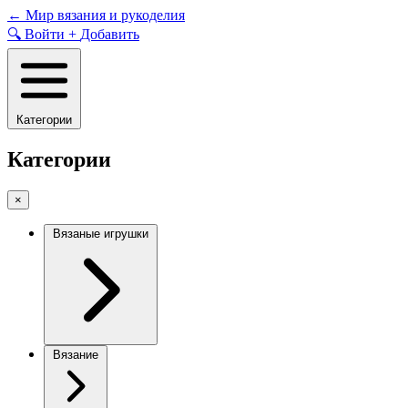
Skip
←
Мир вязания и рукоделия
to
🔍
Войти
+
Добавить
content
Категории
Категории
×
Вязаные игрушки
Вязание