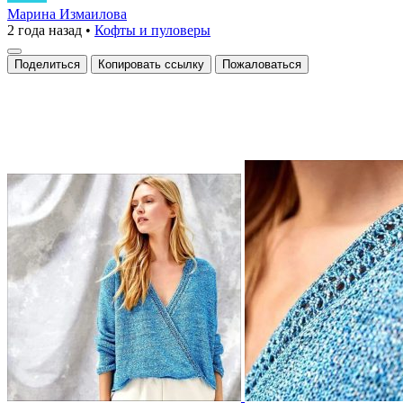
который
Марина Измаилова
2 года назад
•
Кофты и пуловеры
заставляет
мечтать
Поделиться
Копировать ссылку
Пожаловаться
о
море**