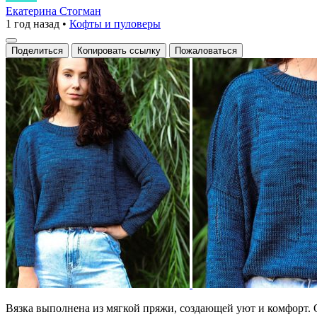
объемного
Екатерина Стогман
1 год назад
•
Кофты и пуловеры
кроя
с
Поделиться
Копировать ссылку
Пожаловаться
насыщенным
синим
оттенком.
Вязка выполнена из мягкой пряжи, создающей уют и комфорт. 