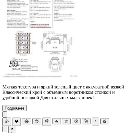
Мягкая текстура и яркий зеленый цвет с аккуратной вязкой
Классический крой с объемным воротником-стойкой и
удобной посадкой Для стильных мальчишек!
Подробнее
👍
❤️
😂
😍
👎
🔥
👏
😮
🚀
⭐
💩