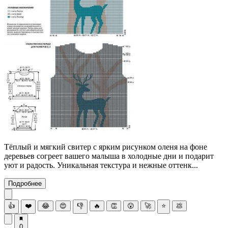
Тёплый и мягкий свитер с ярким рисунком оленя на фоне
деревьев согреет вашего малыша в холодные дни и подарит
уют и радость. Уникальная текстура и нежные оттенк...
Подробнее
👍
❤️
😂
😍
👎
🔥
👏
😮
🚀
⭐
💩
0