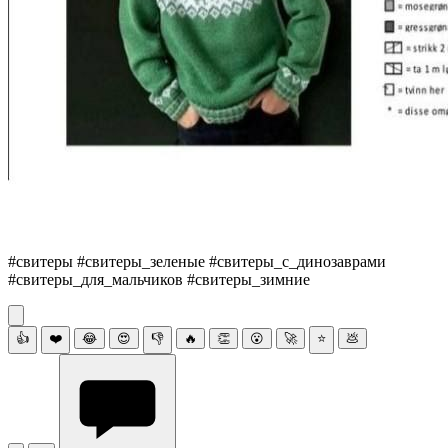
#свитеры #свитеры_зеленые #свитеры_с_динозаврами
#свитеры_для_мальчиков #свитеры_зимние
👍
❤️
😂
😍
👎
🔥
👏
😮
🚀
⭐
💩