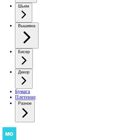
Шьем
Вышивка
Бисер
Декор
Бумага
Плетение
Разное
Свитер