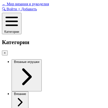
Skip
←
Мир вязания и рукоделия
to
🔍
Войти
+
Добавить
content
Категории
Категории
×
Вязаные игрушки
Вязание