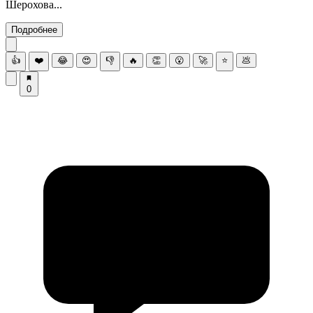
Шерохова...
Подробнее
👍
❤️
😂
😍
👎
🔥
👏
😮
🚀
⭐
💩
0