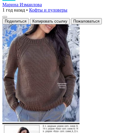
с
Марина Измаилова
1 год назад
•
Кофты и пуловеры
оригинальной
регланной
Поделиться
Копировать ссылку
Пожаловаться
линией