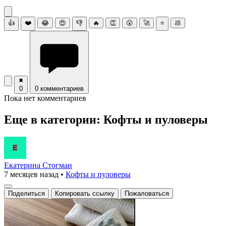
👍
❤️
😂
😍
👎
🔥
👏
😮
🚀
⭐
💩
0
0 комментариев
Пока нет комментариев
Еще в категории: Кофты и пуловеры
Екатерина Стогман
7 месяцев назад
•
Кофты и пуловеры
Поделиться
Копировать ссылку
Пожаловаться