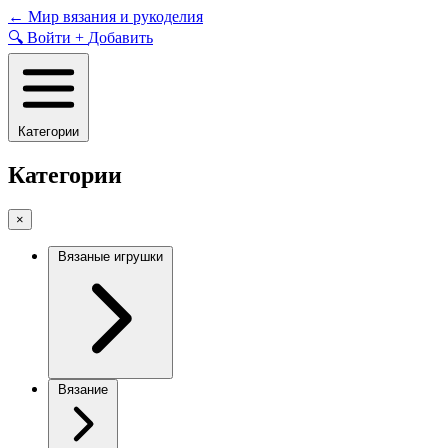
Skip
←
Мир вязания и рукоделия
to
🔍
Войти
+
Добавить
content
Категории
Категории
×
Вязаные игрушки
Вязание