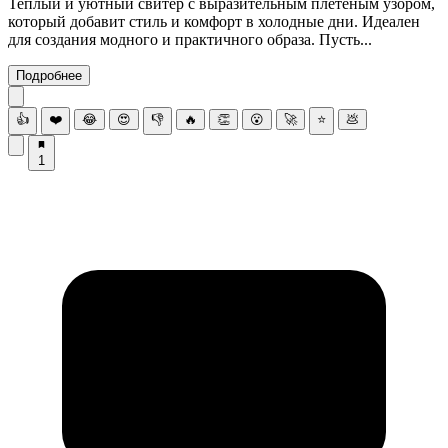
Теплый и уютный свитер с выразительным плетеным узором,
который добавит стиль и комфорт в холодные дни. Идеален
для создания модного и практичного образа. Пусть...
Подробнее
👍
❤️
😂
😍
👎
🔥
👏
😮
🚀
⭐
💩
1