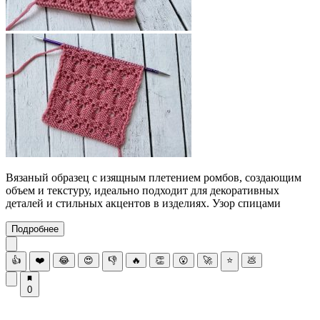
Вязаный образец с изящным плетением ромбов, создающим
объем и текстуру, идеально подходит для декоративных
деталей и стильных акцентов в изделиях. Узор спицами
Подробнее
👍
❤️
😂
😍
👎
🔥
👏
😮
🚀
⭐
💩
0