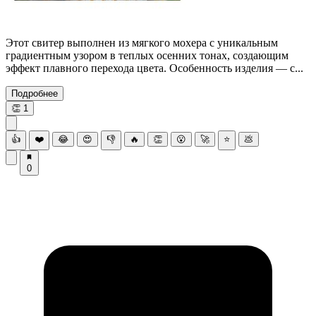
Этот свитер выполнен из мягкого мохера с уникальным
градиентным узором в теплых осенних тонах, создающим
эффект плавного перехода цвета. Особенность изделия — с...
Подробнее
👏
1
👍
❤️
😂
😍
👎
🔥
👏
😮
🚀
⭐
💩
0