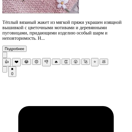
Тёплый вязаный жакет из мягкой пряжи украшен изящной
вышивкой с цветочными мотивами и деревянными
пуговицами, придающими изделию особый шарм и
неповторимость. Н...
Подробнее
👍
❤️
😂
😍
👎
🔥
👏
😮
🚀
⭐
💩
0