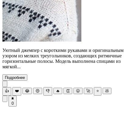
Уютный джемпер с короткими рукавами и оригинальным
узором из мелких треугольников, создающих ритмичные
горизонтальные полосы. Модель выполнена спицами из
мягкой...
Подробнее
👍
❤️
😂
😍
👎
🔥
👏
😮
🚀
⭐
💩
0