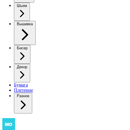
Шьем
Вышивка
Бисер
Декор
Бумага
Плетение
Разное
Свитер