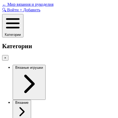
Skip
←
Мир вязания и рукоделия
to
🔍
Войти
+
Добавить
content
Категории
Категории
×
Вязаные игрушки
Вязание