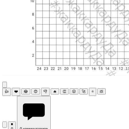
👍
❤️
😂
😍
👎
🔥
👏
😮
🚀
⭐
💩
0
0 комментариев