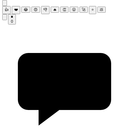
👍
❤️
😂
😍
👎
🔥
👏
😮
🚀
⭐
💩
0