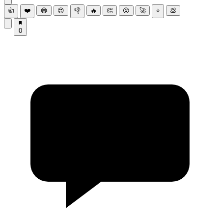
👍
❤️
😂
😍
👎
🔥
👏
😮
🚀
⭐
💩
0