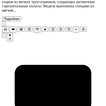
узором из мелких треугольников, создающих ритмичные
горизонтальные полосы. Модель выполнена спицами из
мягкой...
Подробнее
👍
❤️
😂
😍
👎
🔥
👏
😮
🚀
⭐
💩
0