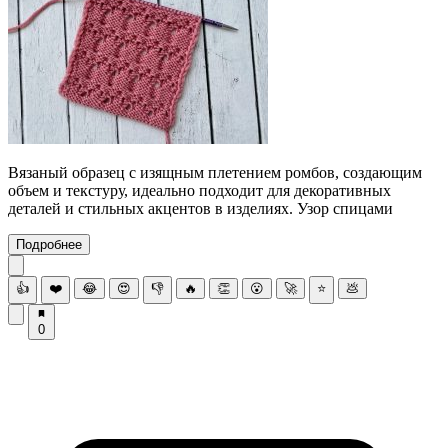
Вязаный образец с изящным плетением ромбов, создающим
объем и текстуру, идеально подходит для декоративных
деталей и стильных акцентов в изделиях. Узор спицами
Подробнее
👍
❤️
😂
😍
👎
🔥
👏
😮
🚀
⭐
💩
0