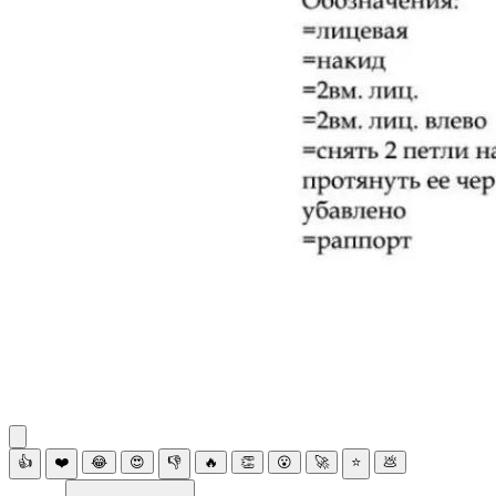
👍
❤️
😂
😍
👎
🔥
👏
😮
🚀
⭐
💩