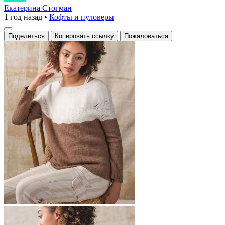
с
Екатерина Стогман
1 год назад
•
Кофты и пуловеры
уникальным
градиентным
Поделиться
Копировать ссылку
Пожаловаться
дизайном
и
изысканным
ажурным
узором
на
груди
напоминает
мне
о
теплых
вечерах,
проведенных