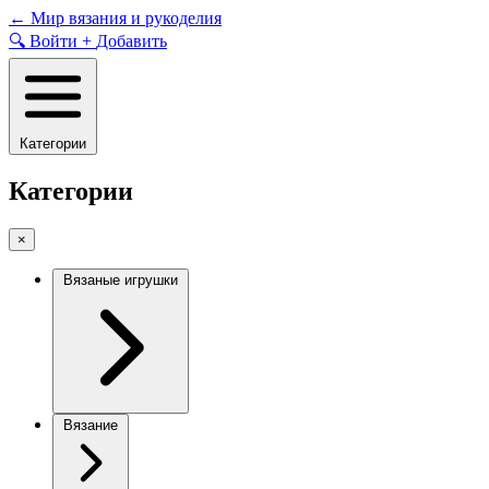
Skip
←
Мир вязания и рукоделия
to
🔍
Войти
+
Добавить
content
Категории
Категории
×
Вязаные игрушки
Вязание