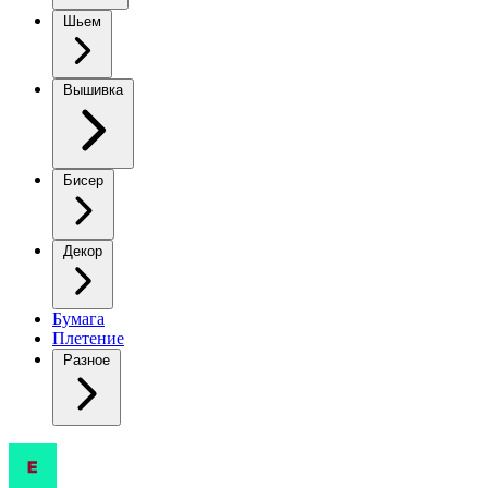
Шьем
Вышивка
Бисер
Декор
Бумага
Плетение
Разное
Свитер