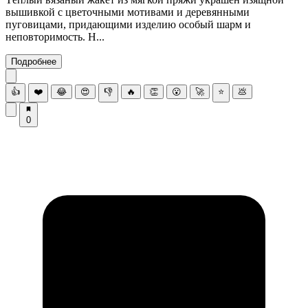
вышивкой с цветочными мотивами и деревянными
пуговицами, придающими изделию особый шарм и
неповторимость. Н...
Подробнее
👍
❤️
😂
😍
👎
🔥
👏
😮
🚀
⭐
💩
0