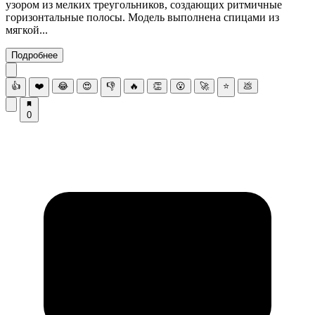
узором из мелких треугольников, создающих ритмичные
горизонтальные полосы. Модель выполнена спицами из
мягкой...
Подробнее
👍
❤️
😂
😍
👎
🔥
👏
😮
🚀
⭐
💩
0