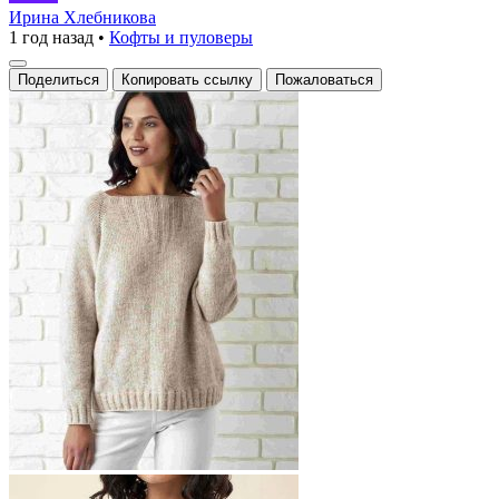
с
Ирина Хлебникова
1 год назад
•
Кофты и пуловеры
узором
из
Поделиться
Копировать ссылку
Пожаловаться
рельефных
полос