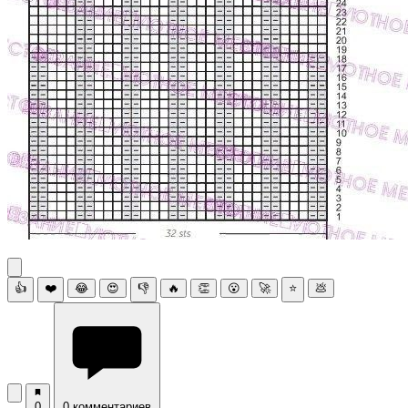
👍
❤️
😂
😍
👎
🔥
👏
😮
🚀
⭐
💩
0
0 комментариев