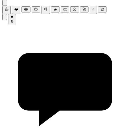
👍
❤️
😂
😍
👎
🔥
👏
😮
🚀
⭐
💩
0