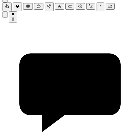
👍
❤️
😂
😍
👎
🔥
👏
😮
🚀
⭐
💩
0