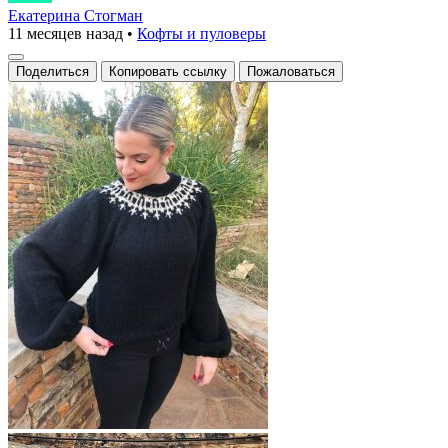
с
Екатерина Стогман
11 месяцев назад
•
Кофты и пуловеры
узором
на
Поделиться
Копировать ссылку
Пожаловаться
горловине