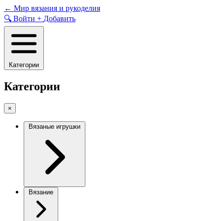
Skip
←
Мир вязания и рукоделия
to
🔍
Войти
+
Добавить
content
Категории
Категории
×
Вязаные игрушки
Вязание