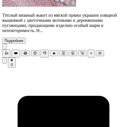
Тёплый вязаный жакет из мягкой пряжи украшен изящной
вышивкой с цветочными мотивами и деревянными
пуговицами, придающими изделию особый шарм и
неповторимость. Н...
Подробнее
👍
❤️
😂
😍
👎
🔥
👏
😮
🚀
⭐
💩
0