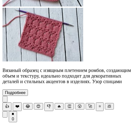
Вязаный образец с изящным плетением ромбов, создающим
объем и текстуру, идеально подходит для декоративных
деталей и стильных акцентов в изделиях. Узор спицами
Подробнее
👍
❤️
😂
😍
👎
🔥
👏
😮
🚀
⭐
💩
0