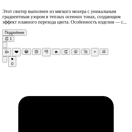
Этот свитер выполнен из мягкого мохера с уникальным
градиентным узором в теплых осенних тонах, создающим
эффект плавного перехода цвета. Особенность изделия — с...
Подробнее
👏
1
👍
❤️
😂
😍
👎
🔥
👏
😮
🚀
⭐
💩
0