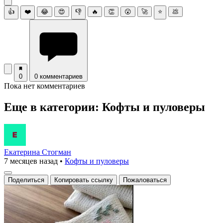
👍
❤️
😂
😍
👎
🔥
👏
😮
🚀
⭐
💩
0
0 комментариев
Пока нет комментариев
Еще в категории: Кофты и пуловеры
Екатерина Стогман
7 месяцев назад
•
Кофты и пуловеры
Поделиться
Копировать ссылку
Пожаловаться