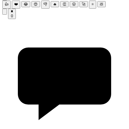
👍
❤️
😂
😍
👎
🔥
👏
😮
🚀
⭐
💩
0