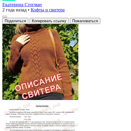
свитер
Екатерина Стогман
2 года назад
•
Кофты и свитера
«Осенний
уют»
Поделиться
Копировать ссылку
Пожаловаться