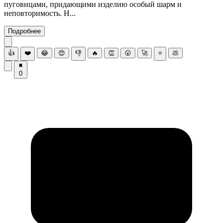
пуговицами, придающими изделию особый шарм и
неповторимость. Н...
Подробнее
👍
❤️
😂
😍
👎
🔥
👏
😮
🚀
⭐
💩
0