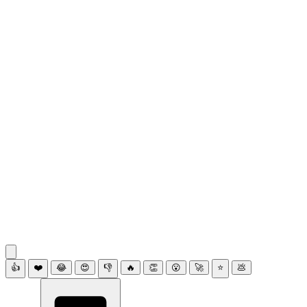
👍
❤️
😂
😍
👎
🔥
👏
😮
🚀
⭐
💩