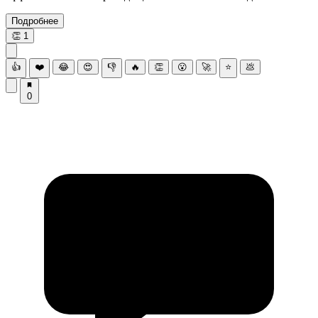
Подробнее
👏
1
👍
❤️
😂
😍
👎
🔥
👏
😮
🚀
⭐
💩
0