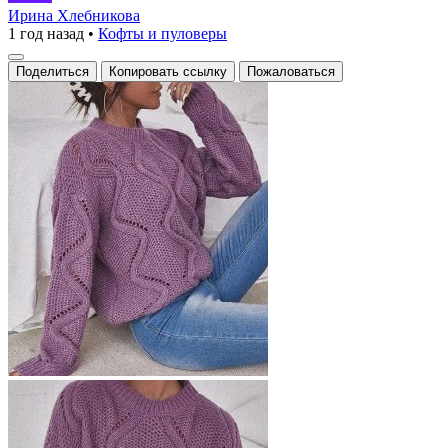
вязаный
Ирина Хлебникова
1 год назад
•
Кофты и пуловеры
свитер
с
Поделиться
Копировать ссылку
Пожаловаться
объемным
узором