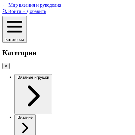
Skip
←
Мир вязания и рукоделия
to
🔍
Войти
+
Добавить
content
Категории
Категории
×
Вязаные игрушки
Вязание