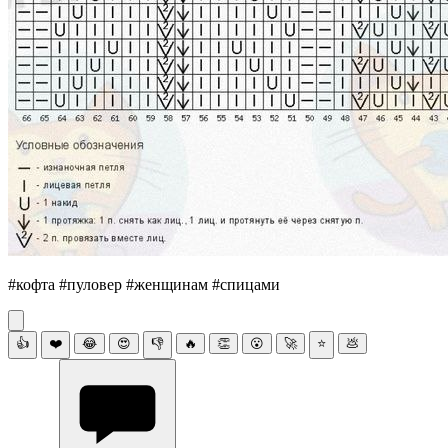
#кофта #пуловер #женщинам #спицами
👍
❤️
😂
😍
👎
🔥
👏
😮
🚀
⭐
💩