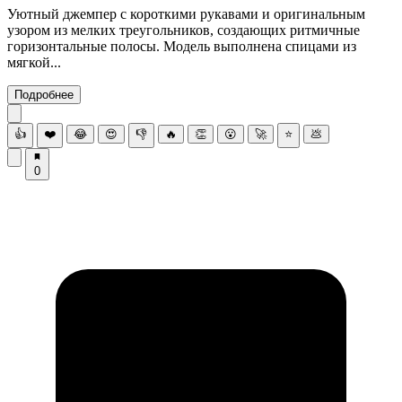
Уютный джемпер с короткими рукавами и оригинальным
узором из мелких треугольников, создающих ритмичные
горизонтальные полосы. Модель выполнена спицами из
мягкой...
Подробнее
👍
❤️
😂
😍
👎
🔥
👏
😮
🚀
⭐
💩
0