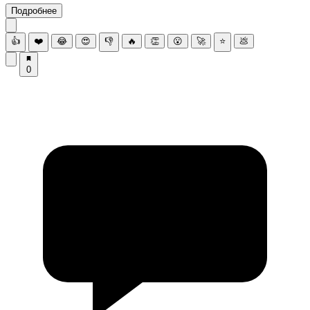
Подробнее
👍
❤️
😂
😍
👎
🔥
👏
😮
🚀
⭐
💩
0