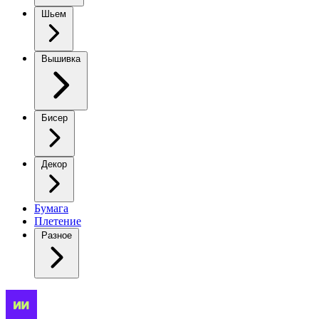
Шьем
Вышивка
Бисер
Декор
Бумага
Плетение
Разное
Связала,