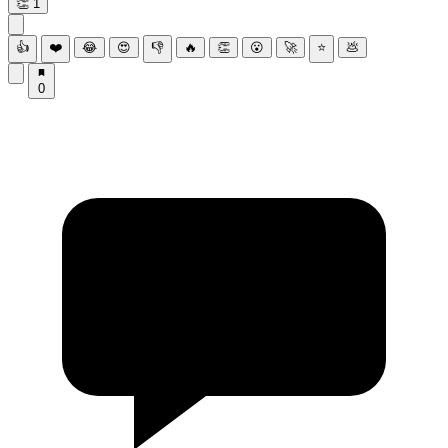
👏
1
👍
❤️
😂
😍
👎
🔥
👏
😮
🚀
⭐
💩
0