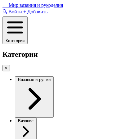
Skip
←
Мир вязания и рукоделия
to
🔍
Войти
+
Добавить
content
Категории
Категории
×
Вязаные игрушки
Вязание