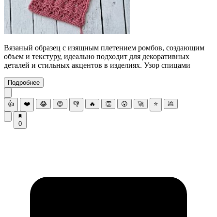
Вязаный образец с изящным плетением ромбов, создающим
объем и текстуру, идеально подходит для декоративных
деталей и стильных акцентов в изделиях. Узор спицами
Подробнее
👍
❤️
😂
😍
👎
🔥
👏
😮
🚀
⭐
💩
0