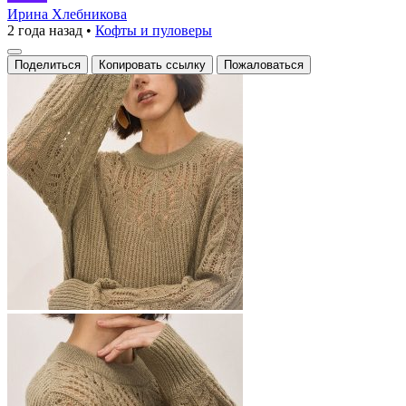
чтобы
Ирина Хлебникова
2 года назад
•
Кофты и пуловеры
согреть
даже
Поделиться
Копировать ссылку
Пожаловаться
самые
холодные
взгляды!