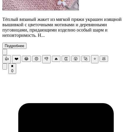
Тёплый вязаный жакет из мягкой пряжи украшен изящной
вышивкой с цветочными мотивами и деревянными
пуговицами, придающими изделию особый шарм и
неповторимость. Н...
Подробнее
👍
❤️
😂
😍
👎
🔥
👏
😮
🚀
⭐
💩
0