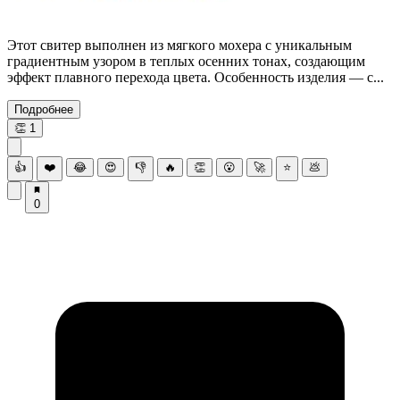
Этот свитер выполнен из мягкого мохера с уникальным
градиентным узором в теплых осенних тонах, создающим
эффект плавного перехода цвета. Особенность изделия — с...
Подробнее
👏
1
👍
❤️
😂
😍
👎
🔥
👏
😮
🚀
⭐
💩
0