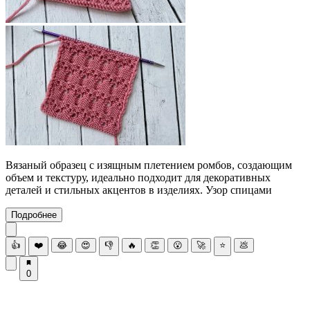
Вязаный образец с изящным плетением ромбов, создающим
объем и текстуру, идеально подходит для декоративных
деталей и стильных акцентов в изделиях. Узор спицами
Подробнее
👍
❤️
😂
😍
👎
🔥
👏
😮
🚀
⭐
💩
0