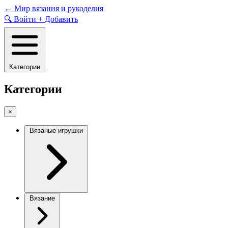
Skip
←
Мир вязания и рукоделия
to
🔍
Войти
+
Добавить
content
Категории
Категории
×
Вязаные игрушки
Вязание