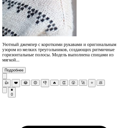
Уютный джемпер с короткими рукавами и оригинальным
узором из мелких треугольников, создающих ритмичные
горизонтальные полосы. Модель выполнена спицами из
мягкой...
Подробнее
👍
❤️
😂
😍
👎
🔥
👏
😮
🚀
⭐
💩
0