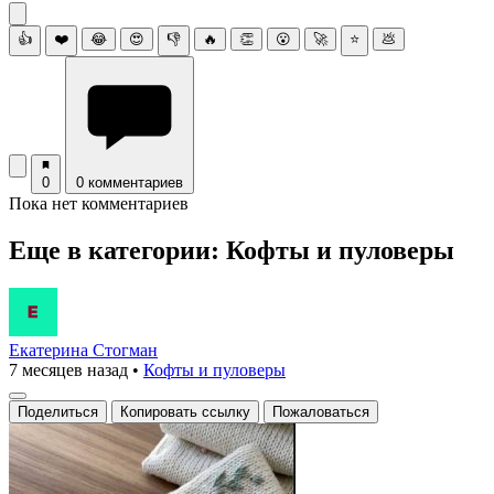
👍
❤️
😂
😍
👎
🔥
👏
😮
🚀
⭐
💩
0
0 комментариев
Пока нет комментариев
Еще в категории: Кофты и пуловеры
Екатерина Стогман
7 месяцев назад
•
Кофты и пуловеры
Поделиться
Копировать ссылку
Пожаловаться