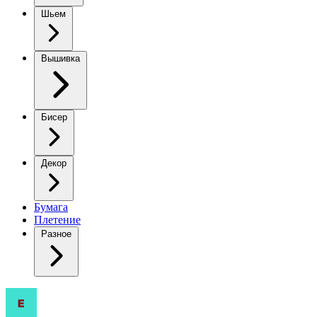
Шьем
Вышивка
Бисер
Декор
Бумага
Плетение
Разное
Связано