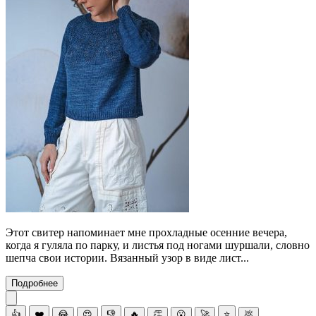
Этот свитер напоминает мне прохладные осенние вечера,
когда я гуляла по парку, и листья под ногами шуршали, словно
шепча свои истории. Вязанный узор в виде лист...
Подробнее
👍
❤️
😂
😍
👎
🔥
👏
😮
🚀
⭐
💩