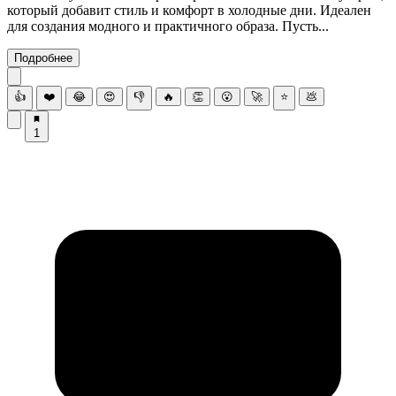
который добавит стиль и комфорт в холодные дни. Идеален
для создания модного и практичного образа. Пусть...
Подробнее
👍
❤️
😂
😍
👎
🔥
👏
😮
🚀
⭐
💩
1