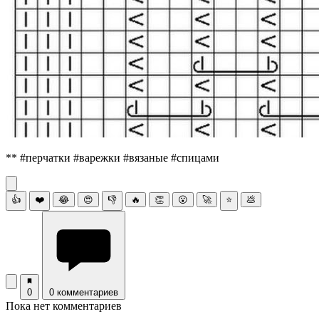
** #перчатки #варежки #вязаные #спицами
👍
❤️
😂
😍
👎
🔥
👏
😮
🚀
⭐
💩
0
0 комментариев
Пока нет комментариев