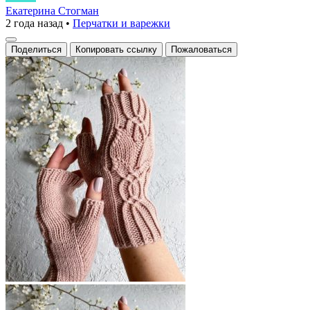
теплом
Екатерина Стогман
2 года назад
•
Перчатки и варежки
и
любовью
Поделиться
Копировать ссылку
Пожаловаться