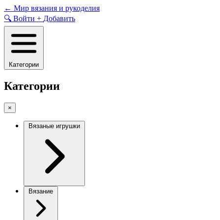
Skip
←
Мир вязания и рукоделия
to
🔍
Войти
+
Добавить
content
Категории
Категории
×
Вязаные игрушки
Вязание