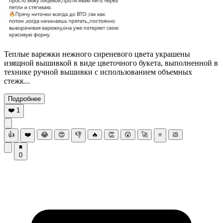
Теплые варежки нежного сиреневого цвета украшены
изящной вышивкой в виде цветочного букета, выполненной в
технике ручной вышивки с использованием объемных
стежк...
Подробнее
❤️
1
👍
❤️
😂
😍
👎
🔥
👏
😮
🚀
⭐
💩
0