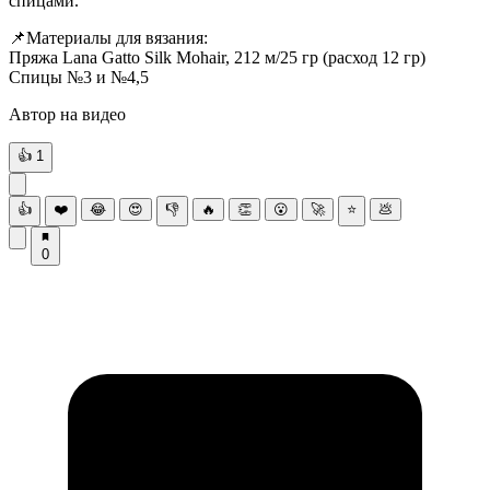
спицами.
📌Материалы для вязания:
Пряжа Lana Gatto Silk Mohair, 212 м/25 гр (расход 12 гр)
Спицы №3 и №4,5
Автор на видео
👍
1
👍
❤️
😂
😍
👎
🔥
👏
😮
🚀
⭐
💩
0