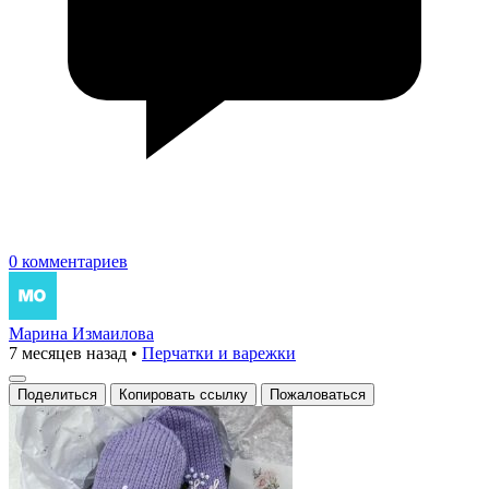
0 комментариев
Марина Измаилова
7 месяцев назад
•
Перчатки и варежки
Поделиться
Копировать ссылку
Пожаловаться