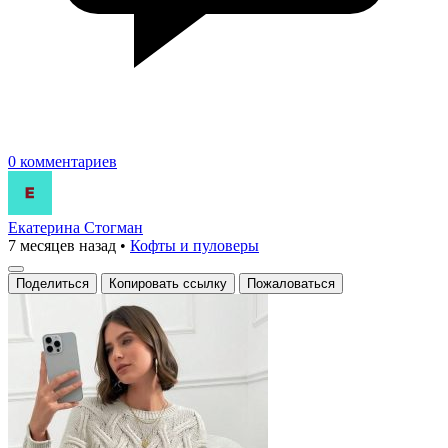
0 комментариев
Екатерина Стогман
7 месяцев назад
•
Кофты и пуловеры
Поделиться
Копировать ссылку
Пожаловаться