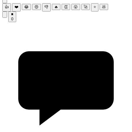
👍
❤️
😂
😍
👎
🔥
👏
😮
🚀
⭐
💩
0