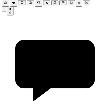
👍
❤️
😂
😍
👎
🔥
👏
😮
🚀
⭐
💩
0