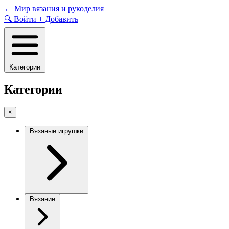
Skip
←
Мир вязания и рукоделия
to
🔍
Войти
+
Добавить
content
Категории
Категории
×
Вязаные игрушки
Вязание