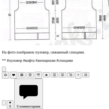
На фото изображен пуловер, связанный спицами.
** #пуловер #кофта #женщинам #спицами
👍
❤️
😂
😍
👎
🔥
👏
😮
🚀
⭐
💩
0
0 комментариев