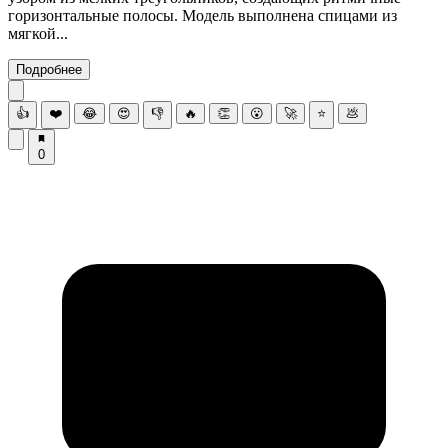
горизонтальные полосы. Модель выполнена спицами из
мягкой...
Подробнее
👍
❤️
😂
😍
👎
🔥
👏
😮
🚀
⭐
💩
0