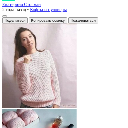
и
Екатерина Стогман
2 года назад
•
Кофты и пуловеры
уют
в
Поделиться
Копировать ссылку
Пожаловаться
каждом
стежке»