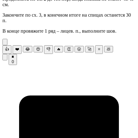
см.
Закончите по сх. 3, в конечном итоге на спицах останется 30
п.
В конце провяжите 1 ряд – лицев. п., выполните шов.
👍
❤️
😂
😍
👎
🔥
👏
😮
🚀
⭐
💩
0