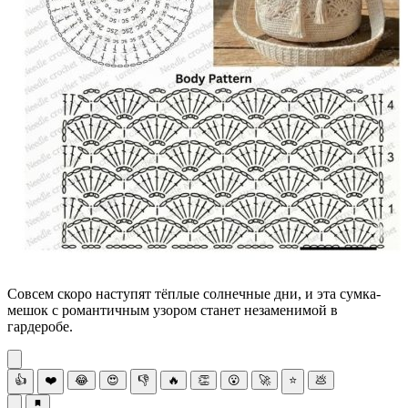
Совсем скоро наступят тёплые солнечные дни, и эта сумка-
мешок с романтичным узором станет незаменимой в
гардеробе.
👍
❤️
😂
😍
👎
🔥
👏
😮
🚀
⭐
💩