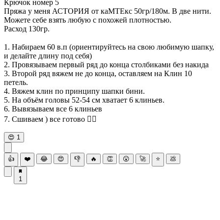
Крючок номер 5
Пряжа у меня АСТОРИЯ от каМТЕкс 50гр/180м. В две нити.
Можете себе взять любую с похожей плотностью.
Расход 130гр.
⠀
1. Набираем 60 в.п (ориентируйтесь на свою любимую шапку,
и делайте длину под себя)
2. Провязываем первый ряд до конца столбиками без накида
3. Второй ряд вяжем не до конца, оставляем на Клин 10
петель.
4. Вяжем клин по принципу шапки бини.
5. На объём головы 52-54 см хватает 6 клиньев.
6. Вывязываем все 6 клиньев
7. Сшиваем ) все готово 👌🏻
😍
1
👍
❤️
😂
😍
👎
🔥
👏
😮
🚀
⭐
💩
1