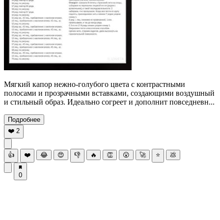
Мягкий капор нежно-голубого цвета с контрастными
полосами и прозрачными вставками, создающими воздушный
и стильный образ. Идеально согреет и дополнит повседневн...
Подробнее
❤️
2
👍
❤️
😂
😍
👎
🔥
👏
😮
🚀
⭐
💩
0