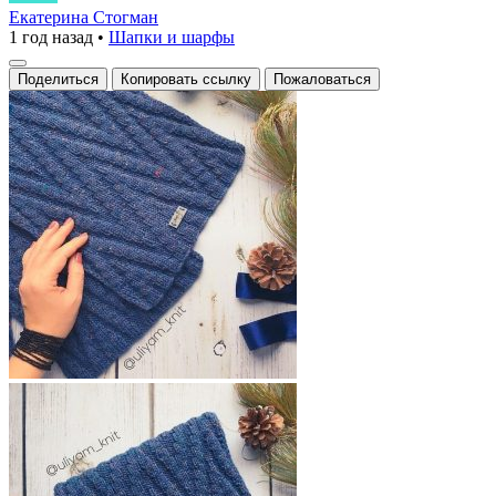
в
Екатерина Стогман
1 год назад
•
Шапки и шарфы
каждом
стежке:
Поделиться
Копировать ссылку
Пожаловаться
стильный
шарф