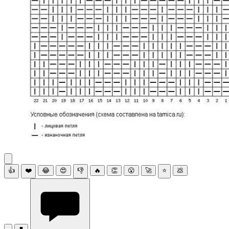
👍
❤️
😂
😍
👎
🔥
👏
😮
🚀
⭐
💩