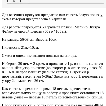
Для весенних прогулок предлагаю вам связать белую повязку,
схема которой представлена в карусели.
Для работы потребуется 50 граммов пряжи «Мерино Экстра
Файн» из чистой шерсти (50 гр / 105 м).
На размер: 56/58 см. Высота 10см.
Плотность: 21п.=10см.
Схема и описание вязания повязки на спицах:
Наберите 30 пет. + 2 кром. и провяжите 1 р. изнаноч. п., затем
выполняйте узор по схеме (во втором р. в итоге получится 30
п. + 6 п. непровязанных (черные клетки). В третьем р.
провязывайте все петли (=36п.) Закончив узор 1, переходите к
узору 2, вяжите его 26 см.
Как связать перехлест: первые 18 петель перенесите на
вспомогательную спицу за роботу и провяжите оставшиеся 18
петель, далее — первые 18 петель со вспомогательной спицы.
Продолжить по сх. 2 до тех пор, когда повязка не станет 48/49