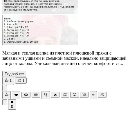
Мягкая и теплая шапка из плотной плюшевой пряжи с
забавными ушками и съемной маской, идеально защищающей
лицо от холода. Уникальный дизайн сочетает комфорт и ст...
Подробнее
👍
1
💩
1
👍
❤️
😂
😍
👎
🔥
👏
😮
🚀
⭐
💩
0