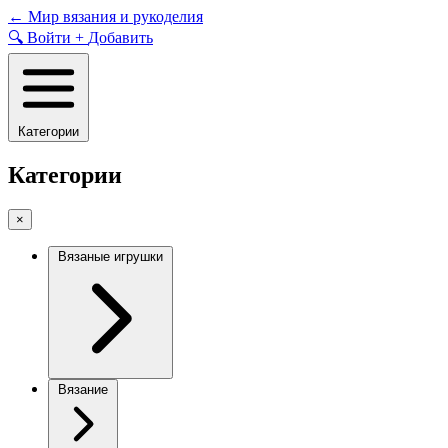
Skip
←
Мир вязания и рукоделия
to
🔍
Войти
+
Добавить
content
Категории
Категории
×
Вязаные игрушки
Вязание