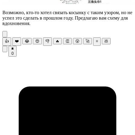
Возможно, кто-то хотел связать косынку с таким узором, но не
успел это сделать в прошлом году. Предлагаю вам схему для
вдохновения.
👍
❤️
😂
😍
👎
🔥
👏
😮
🚀
⭐
💩
0