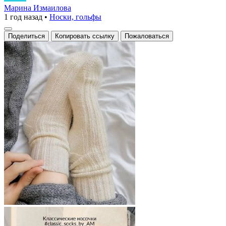
вязанные
Марина Измаилова
1 год назад
•
Носки, гольфы
носки
Поделиться
Копировать ссылку
Пожаловаться