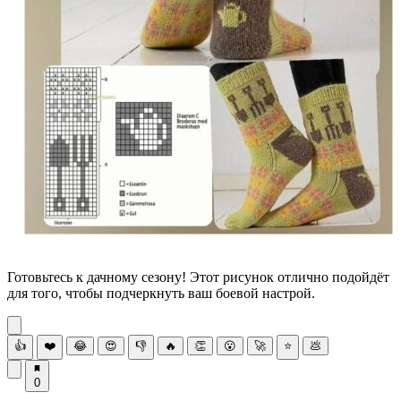
Готовьтесь к дачному сезону! Этот рисунок отлично подойдёт
для того, чтобы подчеркнуть ваш боевой настрой.
👍
❤️
😂
😍
👎
🔥
👏
😮
🚀
⭐
💩
0