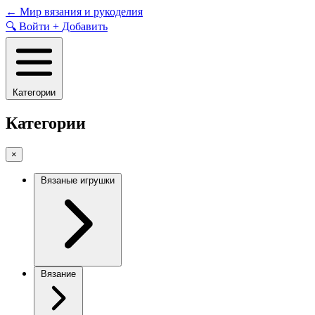
Skip
←
Мир вязания и рукоделия
to
🔍
Войти
+
Добавить
content
Категории
Категории
×
Вязаные игрушки
Вязание