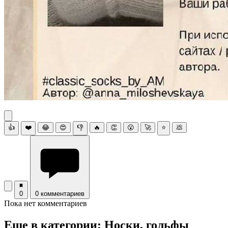
👍
❤️
😂
😍
👎
🔥
👏
😮
🚀
⭐
💩
0
0 комментариев
Пока нет комментариев
Еще в категории: Носки, гольфы