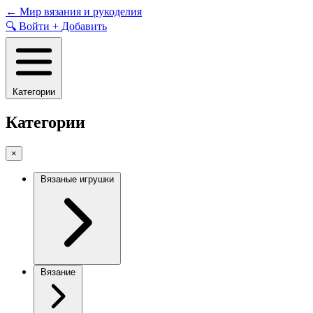
Skip
←
Мир вязания и рукоделия
to
🔍
Войти
+
Добавить
content
Категории
Категории
×
Вязаные игрушки
Вязание