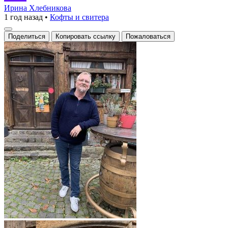
свитер
Ирина Хлебникова
1 год назад
•
Кофты и свитера
с
высоким
Поделиться
Копировать ссылку
Пожаловаться
воротником
и
удобной
застежкой
на
молнии,
выполненный
из
мягкого
материала,
идеально
подходит
для