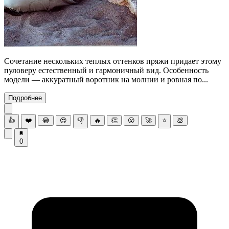
Сочетание нескольких теплых оттенков пряжи придает этому
пуловеру естественный и гармоничный вид. Особенность
модели — аккуратный воротник на молнии и ровная по...
Подробнее
👍
❤️
😂
😍
👎
🔥
👏
😮
🚀
⭐
💩
0