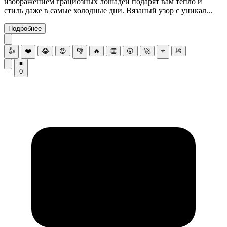
изображением грациозных лошадей подарят вам тепло и
стиль даже в самые холодные дни. Вязаный узор с уникал...
Подробнее
👍
❤️
😂
😍
👎
🔥
👏
😮
🚀
⭐
💩
0