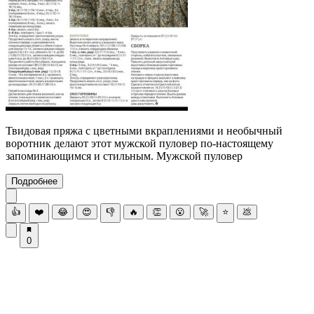
Твидовая пряжа с цветными вкраплениями и необычный
воротник делают этот мужской пуловер по-настоящему
запоминающимся и стильным. Мужской пуловер
Подробнее
👍
❤️
😂
😍
👎
🔥
👏
😮
🚀
⭐
💩
0