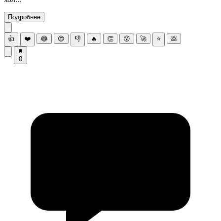
Подробнее
👍
❤️
😂
😍
👎
🔥
👏
😮
🚀
⭐
💩
0