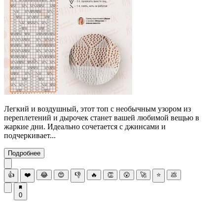
Легкий и воздушный, этот топ с необычным узором из
переплетений и дырочек станет вашей любимой вещью в
жаркие дни. Идеально сочетается с джинсами и
подчеркивает...
Подробнее
👍
❤️
😂
😍
👎
🔥
👏
😮
🚀
⭐
💩
0