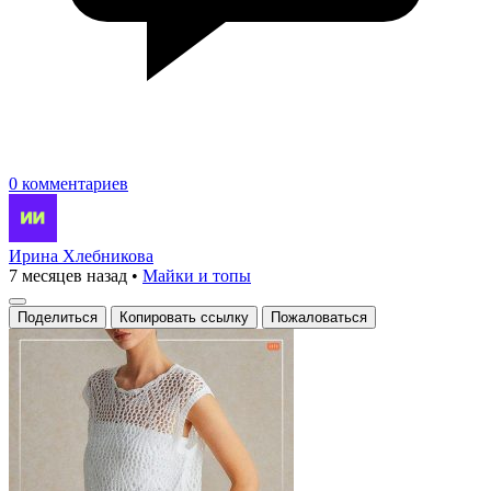
0 комментариев
Ирина Хлебникова
7 месяцев назад
•
Майки и топы
Поделиться
Копировать ссылку
Пожаловаться