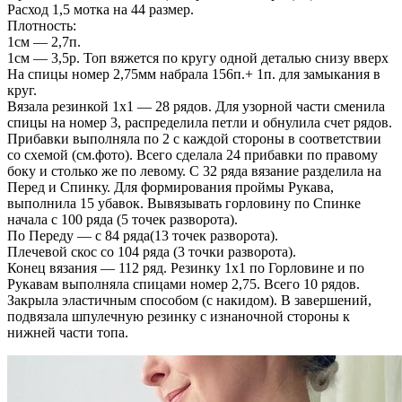
Расход 1,5 мотка на 44 размер.
Плотность:
1см — 2,7п.
1см — 3,5р. Топ вяжется по кругу одной деталью снизу вверх
На спицы номер 2,75мм набрала 156п.+ 1п. для замыкания в
круг.
Вязала резинкой 1х1 — 28 рядов. Для узорной части сменила
спицы на номер 3, распределила петли и обнулила счет рядов.
Прибавки выполняла по 2 с каждой стороны в соответствии
со схемой (см.фото). Всего сделала 24 прибавки по правому
боку и столько же по левому. С 32 ряда вязание разделила на
Перед и Спинку. Для формирования проймы Рукава,
выполнила 15 убавок. Вывязывать горловину по Спинке
начала с 100 ряда (5 точек разворота).
По Переду — с 84 ряда(13 точек разворота).
Плечевой скос со 104 ряда (3 точки разворота).
Конец вязания — 112 ряд. Резинку 1х1 по Горловине и по
Рукавам выполняла спицами номер 2,75. Всего 10 рядов.
Закрыла эластичным способом (с накидом). В завершений,
подвязала шпулечную резинку с изнаночной стороны к
нижней части топа.