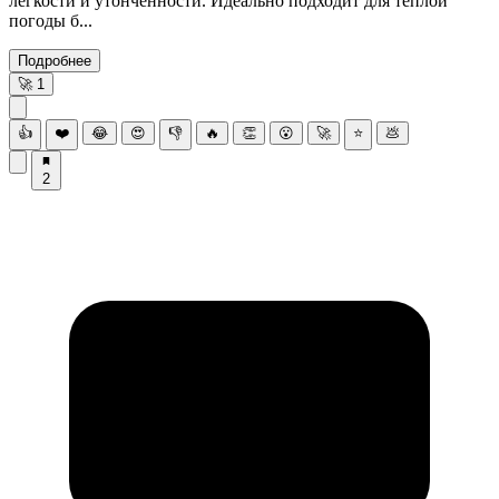
лёгкости и утончённости. Идеально подходит для тёплой
погоды б...
Подробнее
🚀
1
👍
❤️
😂
😍
👎
🔥
👏
😮
🚀
⭐
💩
2