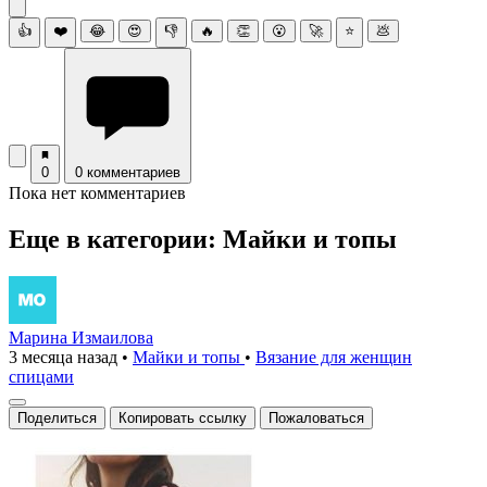
👍
❤️
😂
😍
👎
🔥
👏
😮
🚀
⭐
💩
0
0 комментариев
Пока нет комментариев
Еще в категории: Майки и топы
Марина Измаилова
3 месяца назад
•
Майки и топы
•
Вязание для женщин
спицами
Поделиться
Копировать ссылку
Пожаловаться