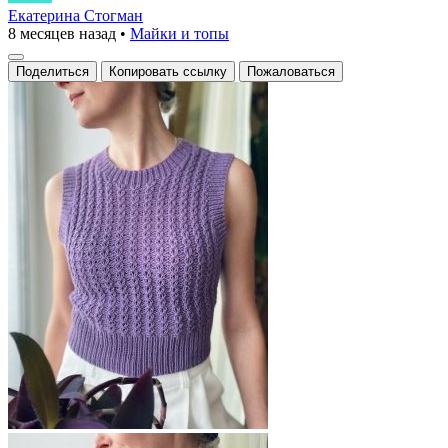
из
Екатерина Стогман
8 месяцев назад
•
Майки и топы
тонкой
пряжи
Поделиться
Копировать ссылку
Пожаловаться
с
ажурным
узором