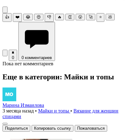
👍
❤️
😂
😍
👎
🔥
👏
😮
🚀
⭐
💩
0
0 комментариев
Пока нет комментариев
Еще в категории: Майки и топы
Марина Измаилова
3 месяца назад
•
Майки и топы
•
Вязание для женщин
спицами
Поделиться
Копировать ссылку
Пожаловаться