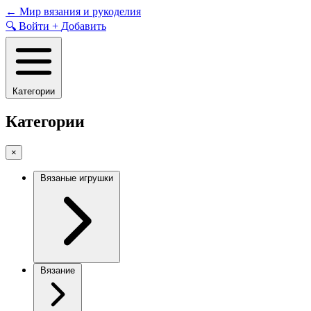
Skip
←
Мир вязания и рукоделия
to
🔍
Войти
+
Добавить
content
Категории
Категории
×
Вязаные игрушки
Вязание