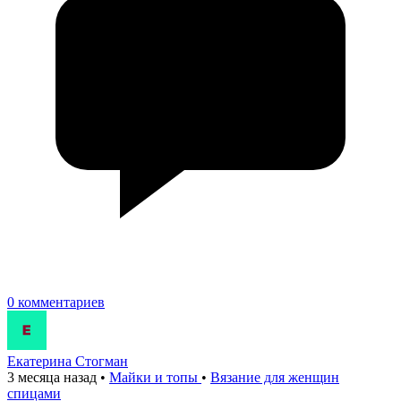
0 комментариев
Екатерина Стогман
3 месяца назад
•
Майки и топы
•
Вязание для женщин
спицами