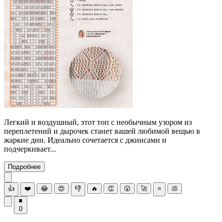
Легкий и воздушный, этот топ с необычным узором из
переплетений и дырочек станет вашей любимой вещью в
жаркие дни. Идеально сочетается с джинсами и
подчеркивает...
Подробнее
👍
❤️
😂
😍
👎
🔥
👏
😮
🚀
⭐
💩
0