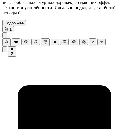
зигзагообразных ажурных дорожек, создающих эффект
лёгкости и утончённости. Идеально подходит для тёплой
погоды б...
Подробнее
🚀
1
👍
❤️
😂
😍
👎
🔥
👏
😮
🚀
⭐
💩
2