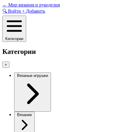
Skip
←
Мир вязания и рукоделия
to
🔍
Войти
+
Добавить
content
Категории
Категории
×
Вязаные игрушки
Вязание