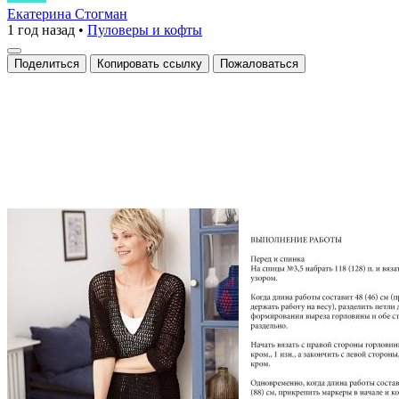
из
Екатерина Стогман
1 год назад
•
Пуловеры и кофты
ажурной
вязки
Поделиться
Копировать ссылку
Пожаловаться