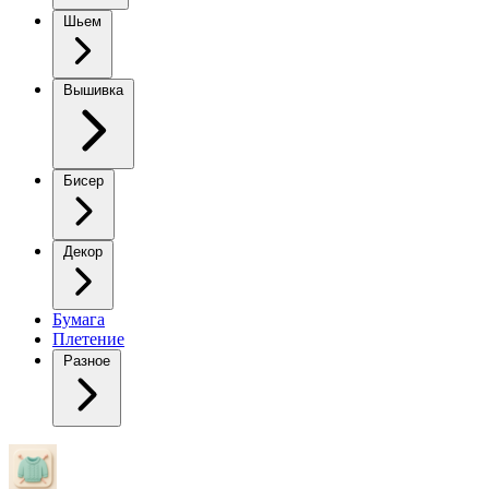
Шьем
Вышивка
Бисер
Декор
Бумага
Плетение
Разное
укороченное