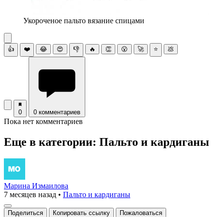
Укороченое пальто вязание спицами
👍
❤️
😂
😍
👎
🔥
👏
😮
🚀
⭐
💩
0
0 комментариев
Пока нет комментариев
Еще в категории: Пальто и кардиганы
Марина Измаилова
7 месяцев назад
•
Пальто и кардиганы
Поделиться
Копировать ссылку
Пожаловаться