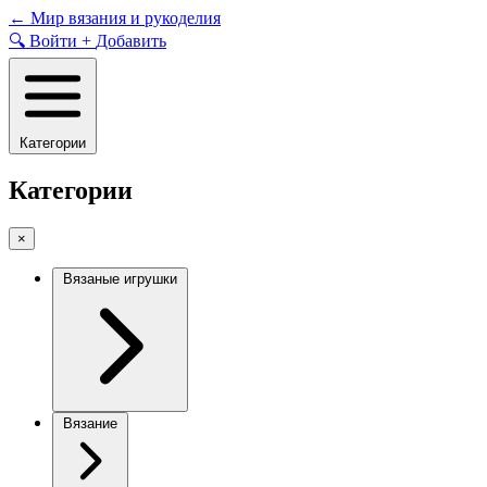
Skip
←
Мир вязания и рукоделия
to
🔍
Войти
+
Добавить
content
Категории
Категории
×
Вязаные игрушки
Вязание