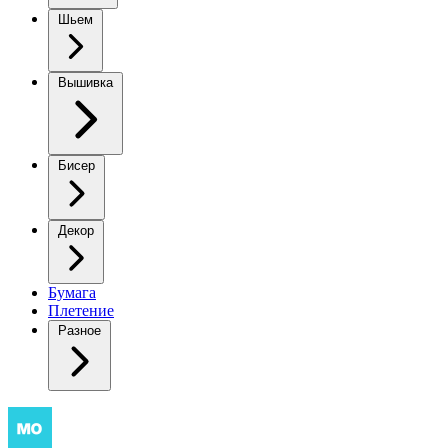
Шьем
Вышивка
Бисер
Декор
Бумага
Плетение
Разное
Укороченный