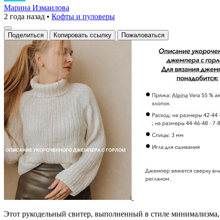
свитер
Марина Измаилова
2 года назад
•
Кофты и пуловеры
с
горлом
Поделиться
Копировать ссылку
Пожаловаться
Этот рукодельный свитер, выполненный в стиле минимализма,