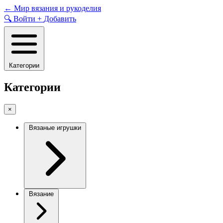
Skip
←
Мир вязания и рукоделия
to
🔍
Войти
+
Добавить
content
Категории
Категории
×
Вязаные игрушки
Вязание