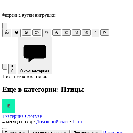
#корзина #утки #игрушки
👍
❤️
😂
😍
👎
🔥
👏
😮
🚀
⭐
💩
0
0 комментариев
Пока нет комментариев
Еще в категории: Птицы
Екатерина Стогман
4 месяца назад
•
Домашний скот
•
Птицы
Источник
Поделиться
Копировать ссылку
Пожаловаться