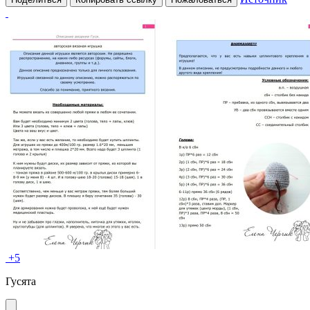
+5
Гусята