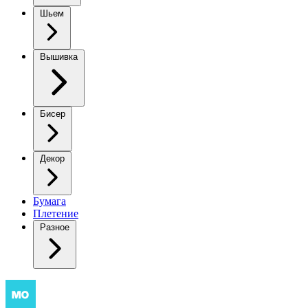
Шьем
Вышивка
Бисер
Декор
Бумага
Плетение
Разное
Утиные