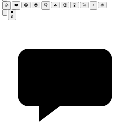
👍
❤️
😂
😍
👎
🔥
👏
😮
🚀
⭐
💩
0