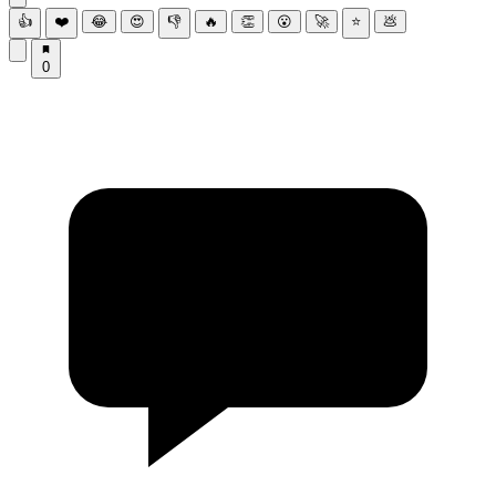
👍
❤️
😂
😍
👎
🔥
👏
😮
🚀
⭐
💩
0