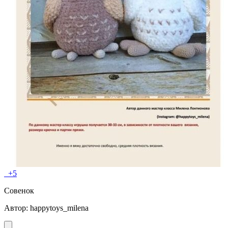
+5
Совeнок
Автоp: happytоys_milenа