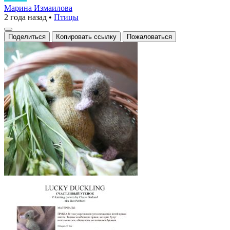
приключения
Марина Измаилова
2 года назад
•
Птицы
в
корзине
Поделиться
Копировать ссылку
Пожаловаться