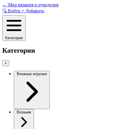
Skip
←
Мир вязания и рукоделия
to
🔍
Войти
+
Добавить
content
Категории
Категории
×
Вязаные игрушки
Вязание