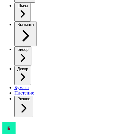
Шьем
Вышивка
Бисер
Декор
Бумага
Плетение
Разное
Утёнок