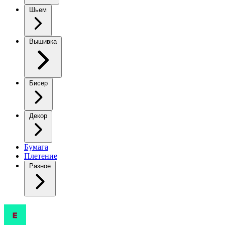
Шьем
Вышивка
Бисер
Декор
Бумага
Плетение
Разное
Узоры