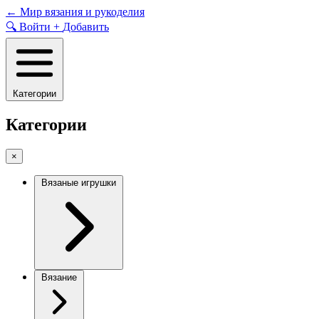
Skip
←
Мир вязания и рукоделия
to
🔍
Войти
+
Добавить
content
Категории
Категории
×
Вязаные игрушки
Вязание