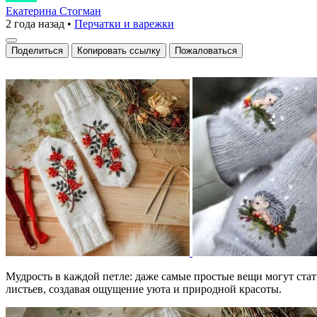
когда
Екатерина Стогман
2 года назад
•
Перчатки и варежки
руки
в
Поделиться
Копировать ссылку
Пожаловаться
тепле
и
стиле
Мудрость в каждой петле: даже самые простые вещи могут ста
листьев, создавая ощущение уюта и природной красоты.