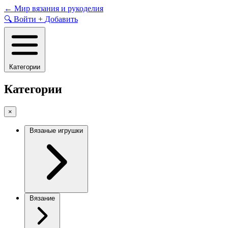
Skip
←
Мир вязания и рукоделия
to
🔍
Войти
+
Добавить
content
Категории
Категории
×
Вязаные игрушки
Вязание