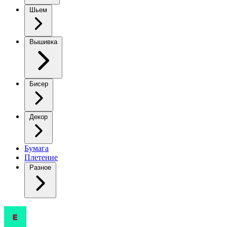
Шьем
Вышивка
Бисер
Декор
Бумага
Плетение
Разное
Вау,