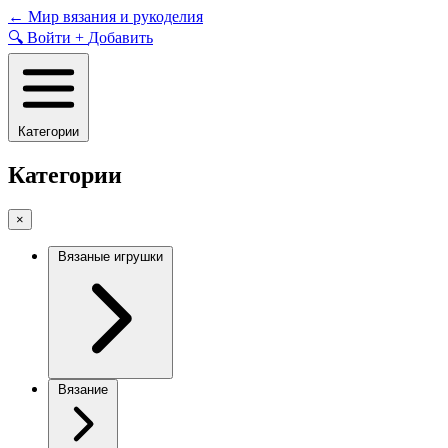
Skip
←
Мир вязания и рукоделия
to
🔍
Войти
+
Добавить
content
Категории
Категории
×
Вязаные игрушки
Вязание