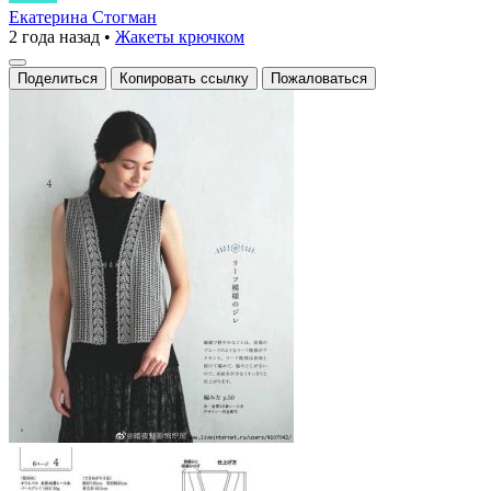
из
Екатерина Стогман
2 года назад
•
Жакеты крючком
кружева:
нежный
Поделиться
Копировать ссылку
Пожаловаться
жилет