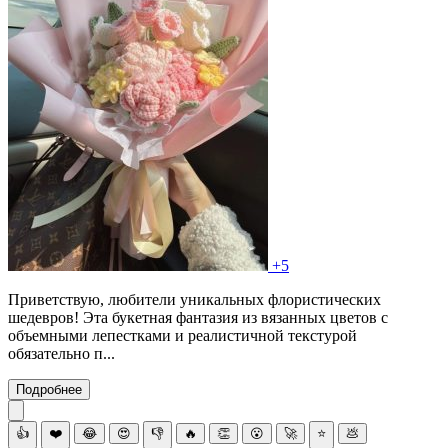
+5
Приветствую, любители уникальных флористических
шедевров! Эта букетная фантазия из вязанных цветов с
объемными лепестками и реалистичной текстурой
обязательно п...
Подробнее
👍
❤️
😂
😍
👎
🔥
👏
😮
🚀
⭐
💩