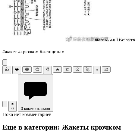
#жакет #крючком #женщинам
👍
❤️
😂
😍
👎
🔥
👏
😮
🚀
⭐
💩
0
0 комментариев
Пока нет комментариев
Еще в категории: Жакеты крючком