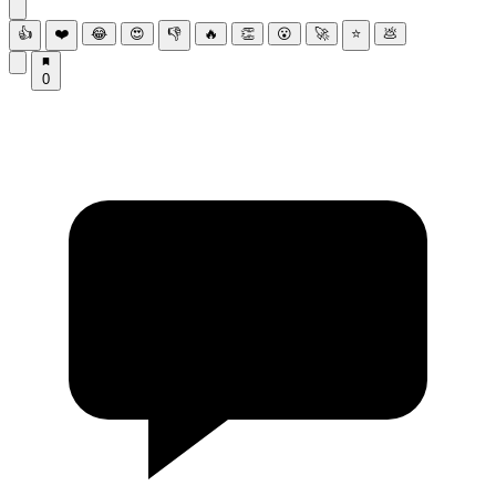
👍
❤️
😂
😍
👎
🔥
👏
😮
🚀
⭐
💩
0