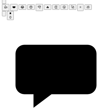
👍
❤️
😂
😍
👎
🔥
👏
😮
🚀
⭐
💩
0