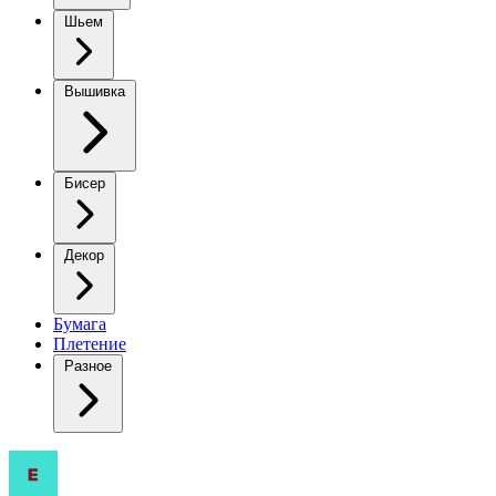
Шьем
Вышивка
Бисер
Декор
Бумага
Плетение
Разное
Вдохновение