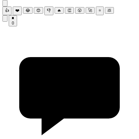
👍
❤️
😂
😍
👎
🔥
👏
😮
🚀
⭐
💩
0