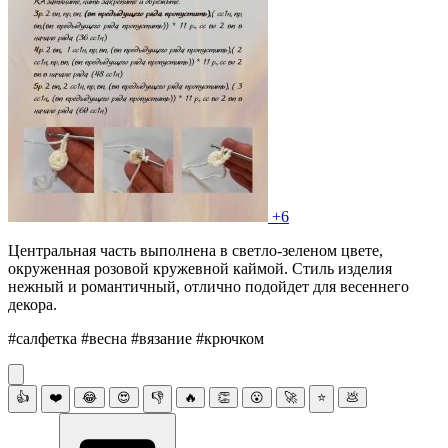
+6
Центральная часть выполнена в светло-зеленом цвете,
окруженная розовой кружевной каймой. Стиль изделия
нежный и романтичный, отлично подойдет для весеннего
декора.
#салфетка #весна #вязание #крючком
👍
❤️
😂
😍
👎
🔥
👏
😮
🚀
⭐
💩