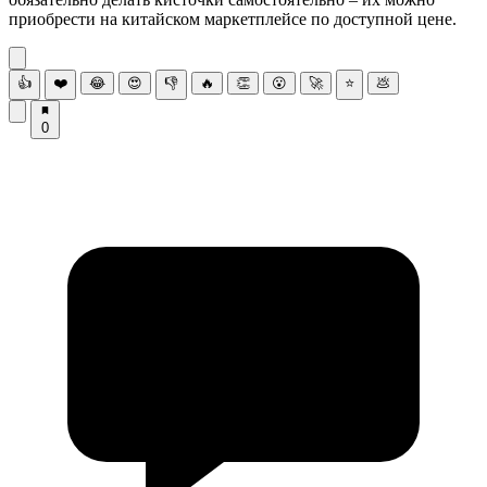
приобрести на китайском маркетплейсе по доступной цене.
👍
❤️
😂
😍
👎
🔥
👏
😮
🚀
⭐
💩
0