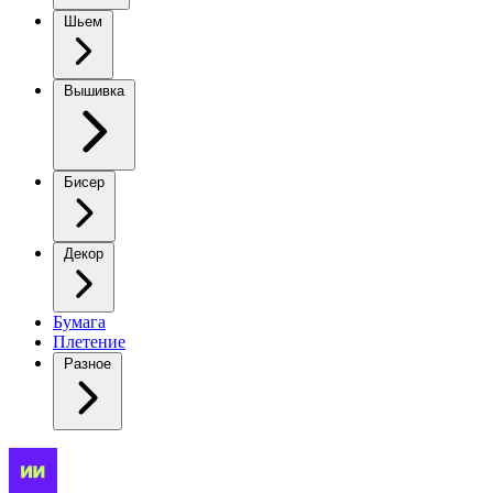
Шьем
Вышивка
Бисер
Декор
Бумага
Плетение
Разное
Весенняя