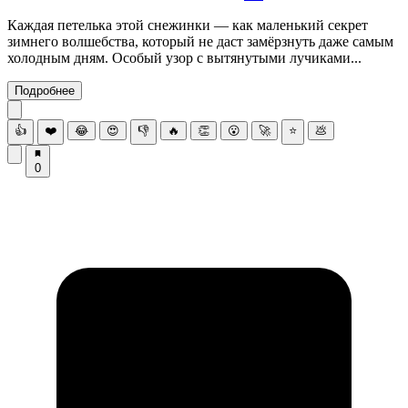
Каждая петелька этой снежинки — как маленький секрет
зимнего волшебства, который не даст замёрзнуть даже самым
холодным дням. Особый узор с вытянутыми лучиками...
Подробнее
👍
❤️
😂
😍
👎
🔥
👏
😮
🚀
⭐
💩
0