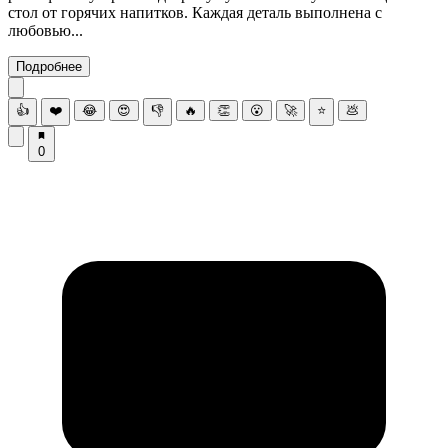
стол от горячих напитков. Каждая деталь выполнена с
любовью...
Подробнее
👍
❤️
😂
😍
👎
🔥
👏
😮
🚀
⭐
💩
0