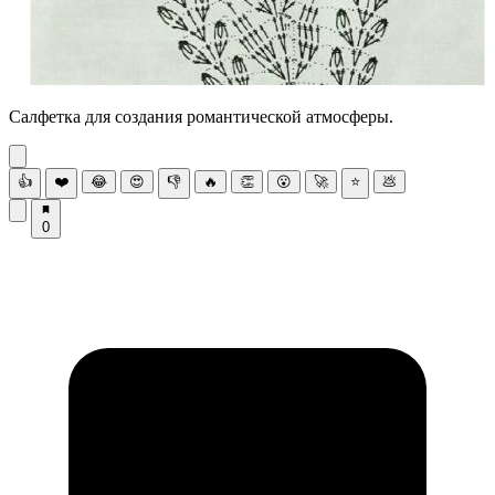
Салфетка для создания романтической атмосферы.
👍
❤️
😂
😍
👎
🔥
👏
😮
🚀
⭐
💩
0