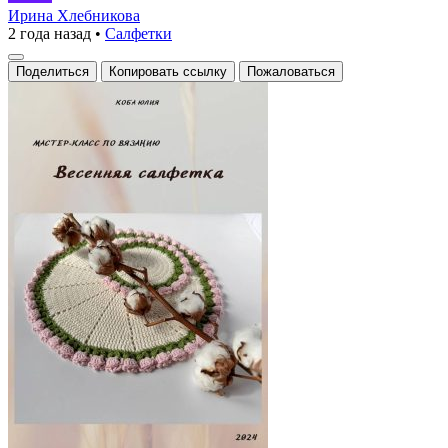
салфетка:
Ирина Хлебникова
2 года назад
•
Салфетки
круглая
вязаная
Поделиться
Копировать ссылку
Пожаловаться
салфетка
с
изящными
деталями.