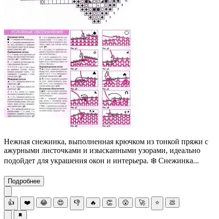
Нежная снежинка, выполненная крючком из тонкой пряжи с
ажурными листочками и изысканными узорами, идеально
подойдет для украшения окон и интерьера. ❄️ Снежинка...
Подробнее
👍
❤️
😂
😍
👎
🔥
👏
😮
🚀
⭐
💩