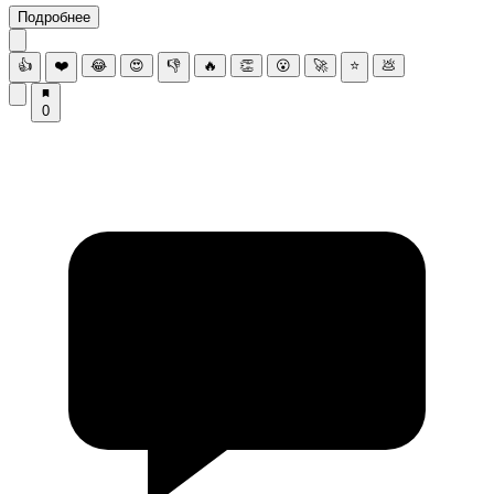
Подробнее
👍
❤️
😂
😍
👎
🔥
👏
😮
🚀
⭐
💩
0