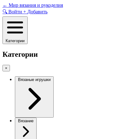
Skip
←
Мир вязания и рукоделия
to
🔍
Войти
+
Добавить
content
Категории
Категории
×
Вязаные игрушки
Вязание