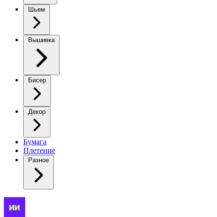
Шьем
Вышивка
Бисер
Декор
Бумага
Плетение
Разное
«Волшебная