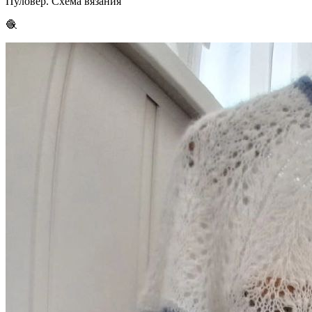
Пуловер. Схема вязания
🧶