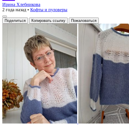
паутинка
Ирина Хлебникова
2 года назад
•
Кофты и пуловеры
с
ароматом
Поделиться
Копировать ссылку
Пожаловаться
осени»