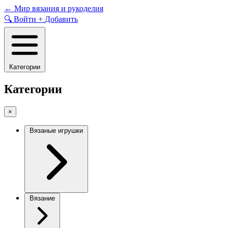
Skip
←
Мир вязания и рукоделия
to
🔍
Войти
+
Добавить
content
Категории
Категории
×
Вязаные игрушки
Вязание