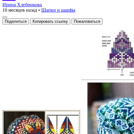
вызывает
Ирина Хлебникова
10 месяцев назад
•
Шапки и шарфы
уникальный
узор
Поделиться
Копировать ссылку
Пожаловаться
и
яркая
цветовая
палитра.