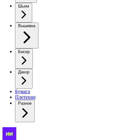
Шьем
Вышивка
Бисер
Декор
Бумага
Плетение
Разное
Восхищение