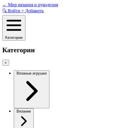
Skip
←
Мир вязания и рукоделия
to
🔍
Войти
+
Добавить
content
Категории
Категории
×
Вязаные игрушки
Вязание