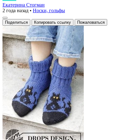
об
Екатерина Стогман
2 года назад
•
Носки, гольфы
уютных
носках
Поделиться
Копировать ссылку
Пожаловаться