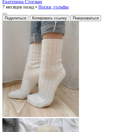
Екатерина Стогман
7 месяцев назад
•
Носки, гольфы
Поделиться
Копировать ссылку
Пожаловаться