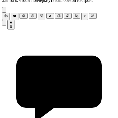
для того, чтобы подчеркнуть ваш боевой настрой.
👍
❤️
😂
😍
👎
🔥
👏
😮
🚀
⭐
💩
0