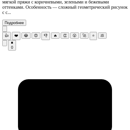
мягкой пряжи с коричневыми, зелеными и бежевыми
оттенками. Особенность — сложный геометрический рисунок
с с...
Подробнее
👍
❤️
😂
😍
👎
🔥
👏
😮
🚀
⭐
💩
0