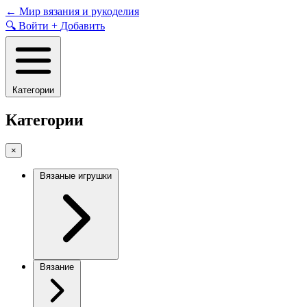
Skip
←
Мир вязания и рукоделия
to
🔍
Войти
+
Добавить
content
Категории
Категории
×
Вязаные игрушки
Вязание