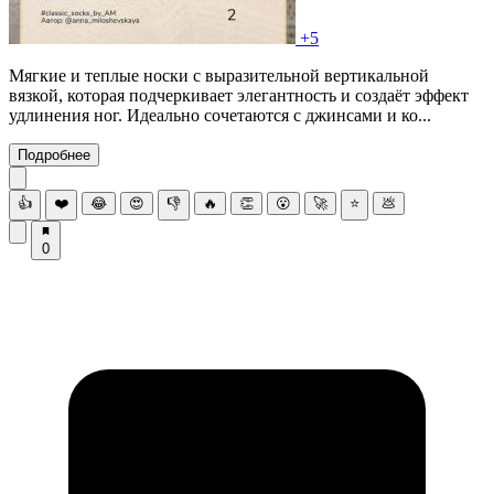
+5
Мягкие и теплые носки с выразительной вертикальной
вязкой, которая подчеркивает элегантность и создаёт эффект
удлинения ног. Идеально сочетаются с джинсами и ко...
Подробнее
👍
❤️
😂
😍
👎
🔥
👏
😮
🚀
⭐
💩
0