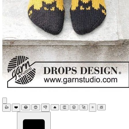
👍
❤️
😂
😍
👎
🔥
👏
😮
🚀
⭐
💩