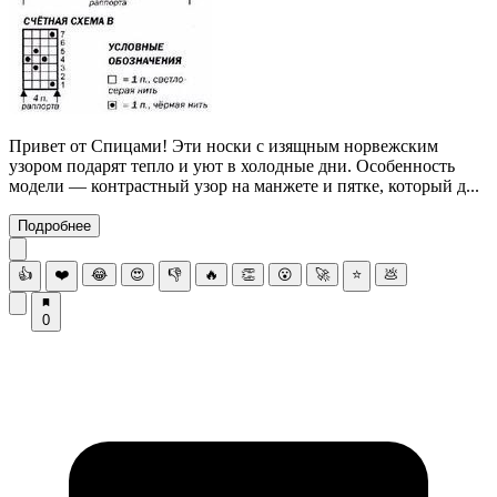
Привет от Спицами! Эти носки с изящным норвежским
узором подарят тепло и уют в холодные дни. Особенность
модели — контрастный узор на манжете и пятке, который д...
Подробнее
👍
❤️
😂
😍
👎
🔥
👏
😮
🚀
⭐
💩
0