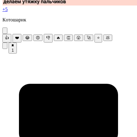
+5
Кoтошaрик
👍
❤️
😂
😍
👎
🔥
👏
😮
🚀
⭐
💩
1