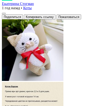
игрушка-
Екатерина Стогман
1 год назад
•
Коты
кот
с
Поделиться
Копировать ссылку
Пожаловаться
красным
бантом