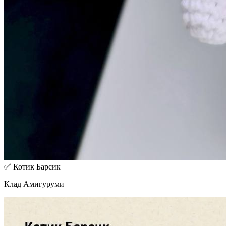
✅ Котик Барсик
Клад Амигуруми