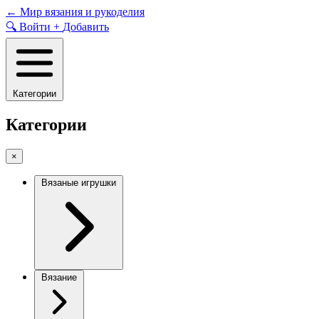
Skip
←
Мир вязания и рукоделия
to
🔍
Войти
+
Добавить
content
Категории
Категории
×
Вязаные игрушки
Вязание