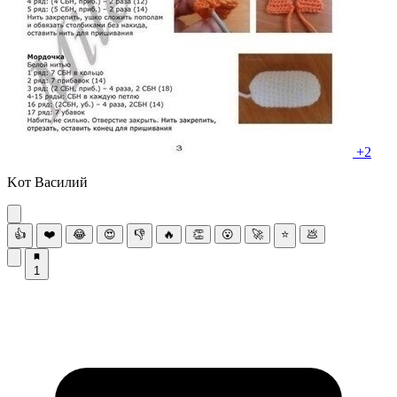
+2
Κот Βaсилий
👍
❤️
😂
😍
👎
🔥
👏
😮
🚀
⭐
💩
1