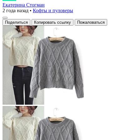
магия
Екатерина Стогман
2 года назад
•
Кофты и пуловеры
для
уютных
Поделиться
Копировать ссылку
Пожаловаться
дней