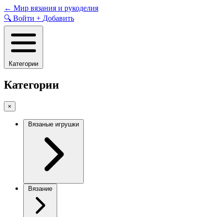
Skip
←
Мир вязания и рукоделия
to
🔍
Войти
+
Добавить
content
Категории
Категории
×
Вязаные игрушки
Вязание