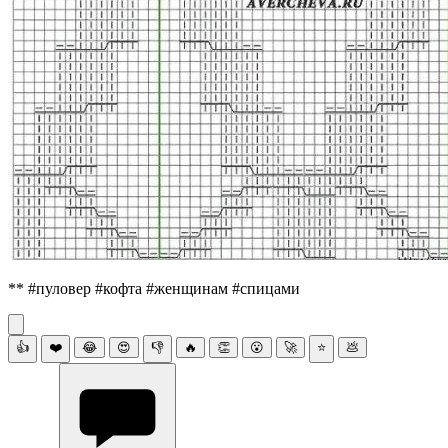
** #пуловер #кофта #женщинам #спицами
👍
❤️
😂
😍
👎
🔥
👏
😮
🚀
⭐
💩