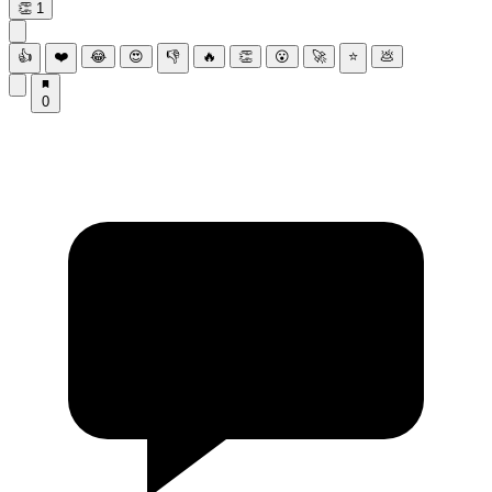
👏
1
👍
❤️
😂
😍
👎
🔥
👏
😮
🚀
⭐
💩
0