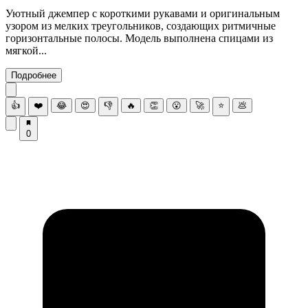
Уютный джемпер с короткими рукавами и оригинальным
узором из мелких треугольников, создающих ритмичные
горизонтальные полосы. Модель выполнена спицами из
мягкой...
Подробнее
👍
❤️
😂
😍
👎
🔥
👏
😮
🚀
⭐
💩
0