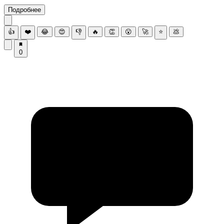
Подробнее
👍
❤️
😂
😍
👎
🔥
👏
😮
🚀
⭐
💩
0