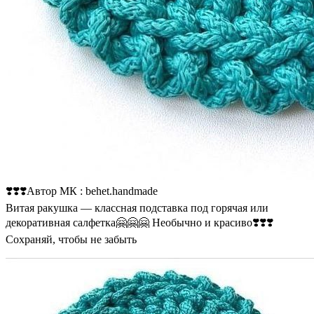
❣️❣️❣️Автор МК : behet.handmade
Витая ракушка — классная подставка под горячая или
декоративная салфетка🤗🤗🤗 Необычно и красиво❣️❣️❣️
Сохраняй, чтобы не забыть