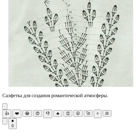
Салфетка для создания романтической атмосферы.
👍
❤️
😂
😍
👎
🔥
👏
😮
🚀
⭐
💩
0