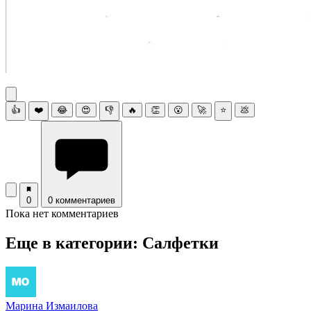
👍
❤️
😂
😍
👎
🔥
👏
😮
🚀
⭐
💩
0
0 комментариев
Пока нет комментариев
Еще в категории: Салфетки
Марина Измаилова