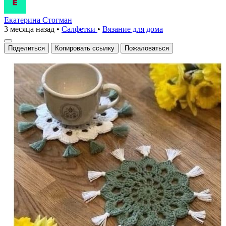
Екатерина Стогман
3 месяца назад
•
Салфетки
•
Вязание для дома
Поделиться
Копировать ссылку
Пожаловаться