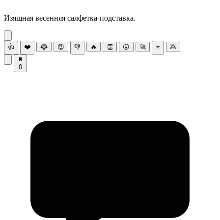
Изящная весенняя салфетка-подставка.
👍
❤️
😂
😍
👎
🔥
👏
😮
🚀
⭐
💩
0