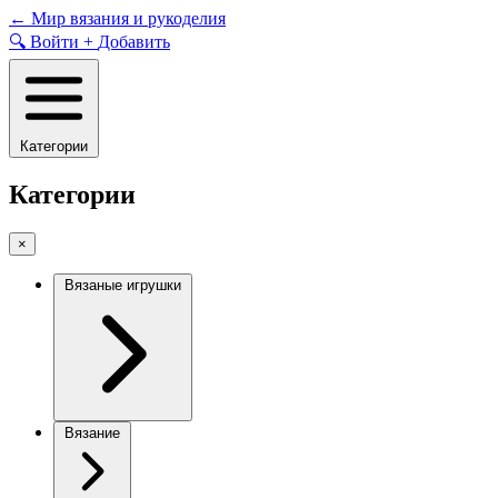
Skip
←
Мир вязания и рукоделия
to
🔍
Войти
+
Добавить
content
Категории
Категории
×
Вязаные игрушки
Вязание