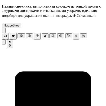
Нежная снежинка, выполненная крючком из тонкой пряжи с
ажурными листочками и изысканными узорами, идеально
подойдет для украшения окон и интерьера. ❄️ Снежинка...
Подробнее
👍
❤️
😂
😍
👎
🔥
👏
😮
🚀
⭐
💩
0