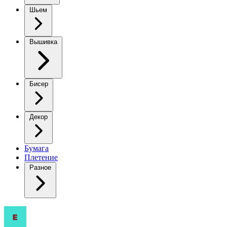
Шьем
Вышивка
Бисер
Декор
Бумага
Плетение
Разное
Вязаная