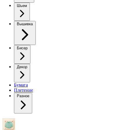
Шьем
Вышивка
Бисер
Декор
Бумага
Плетение
Разное
Вязаная