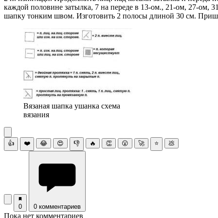
каждой половине затылка, 7 на переде в 13-ом., 21-ом, 27-ом, 3
шапку тонким швом. Изготовить 2 полосы длиной 30 см. Приши
Вязаная шапка ушанка схема
вязания
👍
❤️
😂
😍
👎
🔥
👏
😮
🚀
⭐
💩
0
0 комментариев
Пока нет комментариев