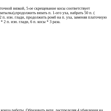
.платочной вязкой, 5-ое скрещевание косы соответствует
атылка),продолжить вязать п. 1-ого уха, набрать 50 п. (
а, 2 п. изн. глади, продолжить ромб на п. уха, заменяя платочную
 2 п. изн. глади, 6 п. косы * 3 раза.
конца работы. Образовать верх, распределяя 4 убавления на