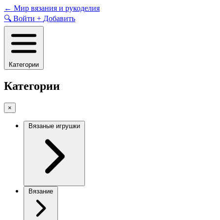
Skip
←
Мир вязания и рукоделия
to
🔍
Войти
+
Добавить
content
Категории
Категории
×
Вязаные игрушки
Вязание