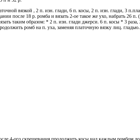
латочной вязкой , 2 п. изн. глади, 6 п. косы, 2 п. изн. глади, 3 п
и после 18 р. ромба и вязать 2-ое такое же ухо, набрать 26 п. (з
Вязать таким образом: * 2 п. изн. глади джерси. 6 п. косы * 3 раз
, продолжить ромб на п. уха, заменяя платочную вязку лиц. гладью. *
после 4-ого скрещевания,продолжить косы над каждым ромбом до 