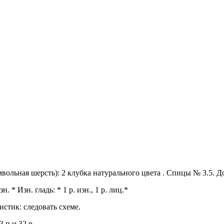
амвольная шерсть): 2 клубка натурального цвета . Спицы № 3.5. Д
н. * Изн. гладь: * 1 р. изн., 1 р. лиц.*
истик: следовать схеме.
 п и 32 р.