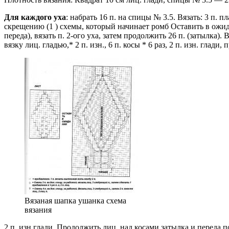
Для каждого уха
: набрать 16 п. на спицы № 3.5. Вязать: 3 п. п
скрещению (1 ) схемы, который начинает ромб Оставить в ожидани
переда), вязать п. 2-ого уха, затем продолжить 26 п. (затылка). 
вязку лиц. гладью,* 2 п. изн., 6 п. косы * 6 раз, 2 п. изн. глади
Вязаная шапка ушанка схема
вязания
2 п. изн.глади. Продолжить лиц. над косами затылка и переда 