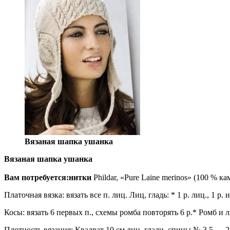
Вязаная шапка ушанка
Вязаная шапка ушанка
Вам потребуется:нитки
Phildar, «Pure Laine merinos» (100 % к
Платочная вязка: вязать все п. лиц. Лиц, гладь: * 1 р. лиц., 1 р. из
Косы: вязать 6 первых п., схемы ромба повторять 6 р.* Ромб и л
Плотность вязания: Квадрат 10 см лиц. глади, спицы № 3.5 — 23