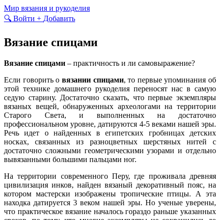
Skip
Мир вязания и рукоделия
to
🔍
Войти
+
Добавить
content
Вязание спицами
Вязание спицами
– практичность и ли самовыражение?
Если говорить о
вязании спицами
, то первые упоминания об
этой технике домашнего рукоделия переносят нас в самую
седую старину. Достаточно сказать, что первые экземпляры
вязаных вещей, обнаруженных археологами на территории
Старого Света, и выполненных на достаточно
профессиональном уровне, датируются 4-5 веками нашей эры.
Речь идет о найденных в египетских гробницах детских
носках, связанных из разноцветных шерстяных нитей с
достаточно сложными геометрическими узорами и отдельно
вывязанными большими пальцами ног.
На территории современного Перу, где проживала древняя
цивилизация инков, найден вязаный декоративный пояс, на
котором мастерски изображены тропические птицы. А эта
находка датируется 3 веком нашей эры. Но ученые уверены,
что практическое вязание началось гораздо раньше указанных