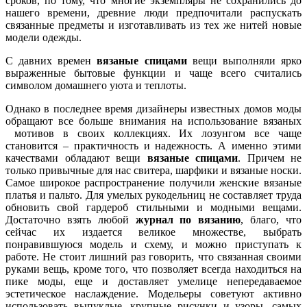
сроков, по тому, что многие экземпляры не сохранились до
нашего времени, древние люди предпочитали распускать
связанные предметы и изготавливать из тех же нитей новые
модели одежды.
С давних времен
вязаные спицами
вещи выполняли ярко
выраженные бытовые функции и чаще всего считались
символом домашнего уюта и теплоты.
Однако в последнее время дизайнеры известных домов моды
обращают все больше внимания на использование вязаных
мотивов в своих коллекциях. Их лозунгом все чаще
становится – практичность и надежность. А именно этими
качествами обладают вещи
вязаные спицами
. Причем не
только привычные для нас свитера, шарфики и вязаные носки.
Самое широкое распространение получили женские вязаные
платья и пальто. Для умелых рукодельниц не составляет труда
обновить свой гардероб стильными и модными вещами.
Достаточно взять любой
журнал по вязанию
, благо, что
сейчас их издается великое множестве, выбрать
понравившуюся модель и схему, и можно приступать к
работе. Не стоит лишний раз говорить, что связанная своими
руками вещь, кроме того, что позволяет всегда находиться на
пике моды, еще и доставляет умелице непередаваемое
эстетическое наслаждение. Модельеры советуют активно
использовать выпуклые, крупные рисунки и узоры, самых