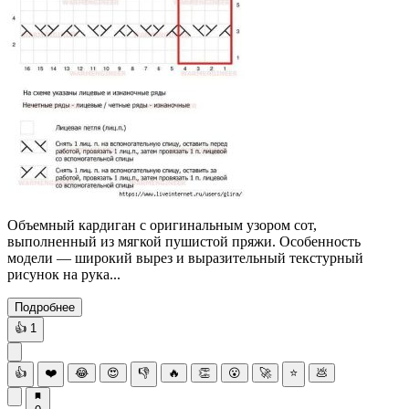
Объемный кардиган с оригинальным узором сот,
выполненный из мягкой пушистой пряжи. Особенность
модели — широкий вырез и выразительный текстурный
рисунок на рука...
Подробнее
👍
1
👍
❤️
😂
😍
👎
🔥
👏
😮
🚀
⭐
💩