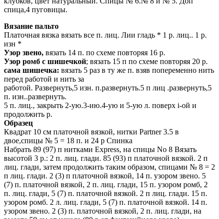
клубков, цвет натуральный. Спицы № 6.№ 8 и № 5. Доп
спица,4 пуговицы.
Вязание пальто
Платочная вязка вязать все п. лиц. Лии гладь * 1 р. лиц.. 1 р.
изн *
Узор звено,
вязать 14 п. по схеме повторяя 16 р.
Узор ромб с шишечкой
; вязать 15 п по схеме повторяя 20 р.
сама шишечка:
вязать 5 раз в ту же п. взяв попеременно нить
перед работой и нить за
работой. Развернуть,5 изн. п.развернуть.5 п лиц .развернуть,5
п. изн..развернуть.
5 п. лиц., закрыть 2-ую.3-ию.4-ую и 5-ую л. поверх i-ой и
продолжить р.
Образец
Квадрат 10 см платочной вязкой, нитки Partner 3.5 в
двое,спицы № 5 = 18 п. и 24 р Спинка
Набрать 89 (97) п нитками Express, на спицы No 8 Вязать
высотой 3 р.: 2 п. лиц. глади. 85 (93) п платочной вязкой. 2 п
лиц. глади, затем продолжить таким образом, спицами № 8 = 2
п лиц. глади. 2 (3) п платочной вязкой, 14 п. узором звено. 5
(7) п. платочной вязкой, 2 п. лиц. глади, 15 п. узором ромб, 2
п. лиц. глади, 5 (7) п. платочной вязкой. 2 п лиц. глади. 15 п.
узором ромб. 2 л. лиц. глади, 5 (7) п. платочной вязкой. 14 п.
узором звено. 2 (3) п. платочной вязкой, 2 п. лиц. глади, на