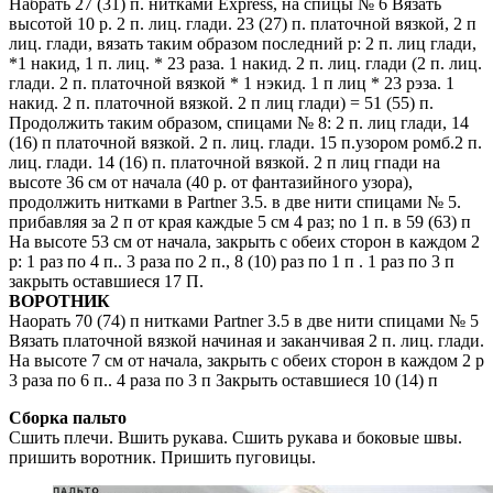
Набрать 27 (31) п. нитками Express, на спицы № 6 Вязать
высотой 10 р. 2 п. лиц. глади. 23 (27) п. платочной вязкой, 2 п
лиц. глади, вязать таким образом последний р: 2 п. лиц глади,
*1 накид, 1 п. лиц. * 23 раза. 1 накид. 2 п. лиц. глади (2 п. лиц.
глади. 2 п. платочной вязкой * 1 нэкид. 1 п лиц * 23 рэза. 1
накид. 2 п. платочной вязкой. 2 п лиц глади) = 51 (55) п.
Продолжить таким образом, спицами № 8: 2 п. лиц глади, 14
(16) п платочной вязкой. 2 п. лиц. глади. 15 п.узором ромб.2 п.
лиц. глади. 14 (16) п. платочной вязкой. 2 п лиц гпади на
высоте 36 см от начала (40 р. от фантазийного узора),
продолжить нитками в Partner 3.5. в две нити спицами № 5.
прибавляя за 2 п от края каждые 5 см 4 раз; no 1 п. в 59 (63) п
На высоте 53 см от начала, закрыть с обеих сторон в каждом 2
р: 1 раз по 4 п.. 3 раза по 2 п., 8 (10) раз по 1 п . 1 раз по 3 п
закрыть оставшиеся 17 П.
ВОРОТНИК
Наорать 70 (74) п нитками Partner 3.5 в две нити спицами № 5
Вязать платочной вязкой начиная и заканчивая 2 п. лиц. глади.
На высоте 7 см от начала, закрыть с обеих сторон в каждом 2 р
3 раза по 6 п.. 4 раза по 3 п Закрыть оставшиеся 10 (14) п
Сборка пальто
Сшить плечи. Вшить рукава. Сшить рукава и боковые швы.
пришить воротник. Пришить пуговицы.