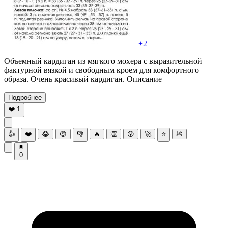
+2
Объемный кардиган из мягкого мохера с выразительной
фактурной вязкой и свободным кроем для комфортного
образа. Очень красивый кардиган. Описание
Подробнее
❤️
1
👍
❤️
😂
😍
👎
🔥
👏
😮
🚀
⭐
💩
0