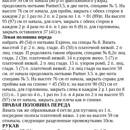
высоте 59 см от начала (80 р от фантазийного узора),
продолжить нитками Partner3.5, в две нити, спицами № 5. На
высоте 76 см от начала. для пройм, закрыть с обеих сторон в
каждом 2 р: 1 раз по 2 п. и 2 раза no 1 п. = 81 (89)п. На высоте
95 (97) см от начала, для плеч, закрыть с обеих сторон в
каждом 2 р: 4 раза по 4 п. и 1 раз ло 6 (8) п. для горловины,
закрыть оставшиеся 37 (41) п.
Левая половина переда
набрать 49 (54) п нитками Express, на спицы № 8. Вязать
высотой 3 р: 2 п. лиц. глади. 45 (50) п платочной вязкой. 2 п
лиц. глади. П родолжнть таким образом, спицами № 8,2п лиц
глади, 2 (3)п. платочной вязкой. 14 п.узором звено. 5 (7) п
платочной вязкой. 2 п лиц глади. 15 п. узором ромб, 2 п. лиц.
глади. 5 (7) п. платочной вязкой. 2 п лиц глади на высоте 59
см. от начала продолжить нитками Partner 3.5. в две нити
спицами № 5. На высоте 76 см от начала, закрыть справа для
проймы как на спинке = 45 (50) п. на высоте 90 (92) см от
начала, для горловины, закрыть слева в каждом 2 р 1 раз по 8
(11) п.. 1 раз по 4 п., 1 раз по 3 п. и 4 раза по 2 п на высоте 95
(97) см от начала, закрыть для плеча как н спинке.
ПРАВАЯ ПОЛОВИНА ПЕРЕДА
Вязать так же образовывая 4 петли для пуговиц из 1 п.
посредине полосы платочной вязки. 1-ую на высоте 59 см
отначала. следующие разделенные промежутками 10см.
РУКАВ