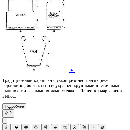
+1
Традиционный кардиган с узкой резинкой на вырезе
горловины, бортах и низу украшен крупными цветочными
вышивками разными видами стежков. Лепестки маргариток
выпо...
Подробнее
👍
2
👍
❤️
😂
😍
👎
🔥
👏
😮
🚀
⭐
💩