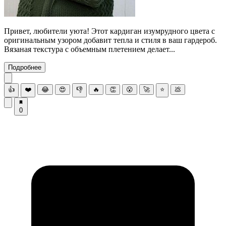
Привет, любители уюта! Этот кардиган изумрудного цвета с
оригинальным узором добавит тепла и стиля в ваш гардероб.
Вязаная текстура с объемным плетением делает...
Подробнее
👍
❤️
😂
😍
👎
🔥
👏
😮
🚀
⭐
💩
0