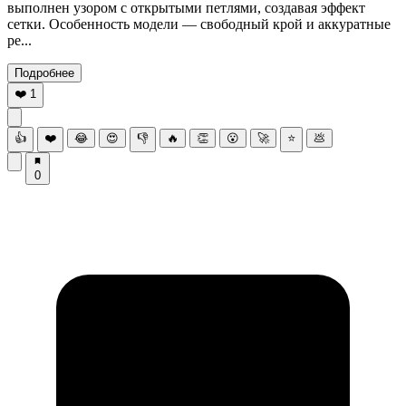
выполнен узором с открытыми петлями, создавая эффект
сетки. Особенность модели — свободный крой и аккуратные
ре...
Подробнее
❤️
1
👍
❤️
😂
😍
👎
🔥
👏
😮
🚀
⭐
💩
0