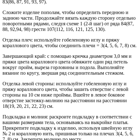
83(86, 87, 91, 93, 97).
Сложите изделие пополам, чтобы определить переднюю и
заднюю части. Продолжайте вязать каждую сторону отдельно
поворотными рядами, следуя схеме 1 (2-й шаг) от ряда 84(87,
88, 92,94, 98) грести 107(112, 116, 121, 125, 130).
Отделка плеч: используйте гобеленовую иглу и пряжу
кораллового цвета, чтобы соединить плечи = 3(4, 5, 6, 7, 8) см.
Завершающий край: с помощью крючка диаметром 3,0 мм и
пряжи цвета кораллового цвета обвяжите один ряд петель
вокруг пройм, выреза горловины и подола. Выполняйте
вязание по кругу, звершая ряд соединительным стежком.
Отделка левой стороны: используйте гобеленовую иглу и
пряжу кораллового цвета, чтобы зашить отверстие с левой
стороны на 10 см ниже проймы. Вшейте в левое боковое
отверстие застежку-молнию на расстоянии на расстоянии
18(19, 20, 21, 22, 23) см.
Подкладка и молния: раскроите подкладку в соответствии с
вашими размерами тела, основываясь на выкройке платья.
Прикрепите подкладку к изделию, используя швейную иглу
№ 2 и коралловую нить, пришивая только на плечах 3(4, 5, 6,
7, 8) см. Закрепите молнию по месту.