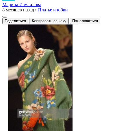
платье
Марина Измаилова
8 месяцев назад
•
Платье и юбки
с
цветочным
Поделиться
Копировать ссылку
Пожаловаться
узором