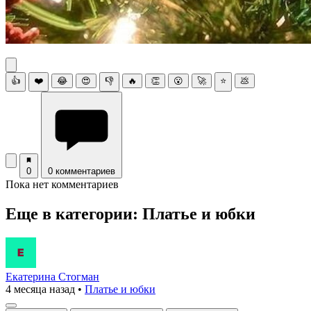
👍
❤️
😂
😍
👎
🔥
👏
😮
🚀
⭐
💩
0
0 комментариев
Пока нет комментариев
Еще в категории: Платье и юбки
Екатерина Стогман
4 месяца назад
•
Платье и юбки