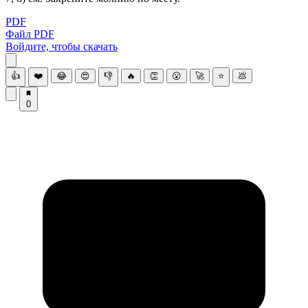
PDF
Файл PDF
Войдите, чтобы скачать
👍
❤️
😂
😍
👎
🔥
👏
😮
🚀
⭐
💩
0