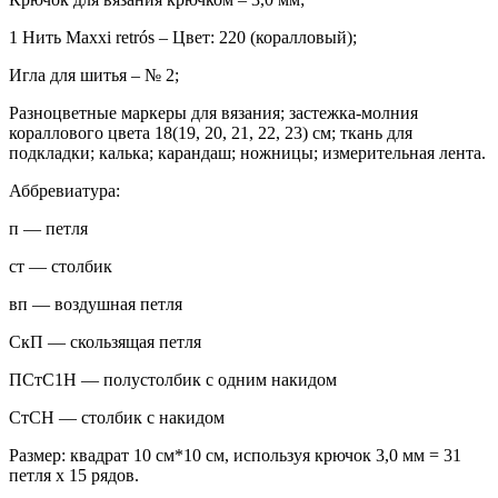
1 Нить Maxxi retrós – Цвет: 220 (коралловый);
Игла для шитья – № 2;
Разноцветные маркеры для вязания; застежка-молния
кораллового цвета 18(19, 20, 21, 22, 23) см; ткань для
подкладки; калька; карандаш; ножницы; измерительная лента.
Аббревиатура:
п — петля
ст — столбик
вп — воздушная петля
СкП — скользящая петля
ПСтС1Н — полустолбик с одним накидом
СтСН — столбик с накидом
Размер: квадрат 10 см*10 см, используя крючок 3,0 мм = 31
петля х 15 рядов.