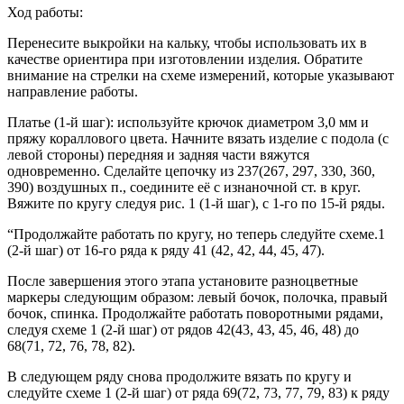
Ход работы:
Перенесите выкройки на кальку, чтобы использовать их в
качестве ориентира при изготовлении изделия. Обратите
внимание на стрелки на схеме измерений, которые указывают
направление работы.
Платье (1-й шаг): используйте крючок диаметром 3,0 мм и
пряжу кораллового цвета. Начните вязать изделие с подола (с
левой стороны) передняя и задняя части вяжутся
одновременно. Сделайте цепочку из 237(267, 297, 330, 360,
390) воздушных п., соедините её с изнаночной ст. в круг.
Вяжите по кругу следуя рис. 1 (1-й шаг), с 1-го по 15-й ряды.
“Продолжайте работать по кругу, но теперь следуйте схеме.1
(2-й шаг) от 16-го ряда к ряду 41 (42, 42, 44, 45, 47).
После завершения этого этапа установите разноцветные
маркеры следующим образом: левый бочок, полочка, правый
бочок, спинка. Продолжайте работать поворотными рядами,
следуя схеме 1 (2-й шаг) от рядов 42(43, 43, 45, 46, 48) до
68(71, 72, 76, 78, 82).
В следующем ряду снова продолжите вязать по кругу и
следуйте схеме 1 (2-й шаг) от ряда 69(72, 73, 77, 79, 83) к ряду