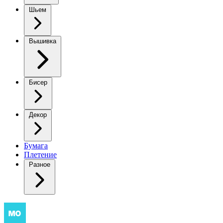
Шьем
Вышивка
Бисер
Декор
Бумага
Плетение
Разное
Вязаное