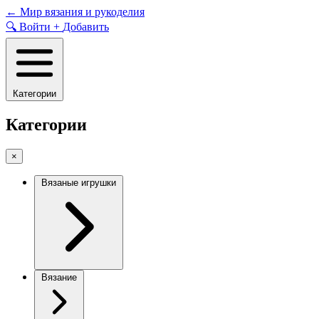
Skip
←
Мир вязания и рукоделия
to
🔍
Войти
+
Добавить
content
Категории
Категории
×
Вязаные игрушки
Вязание