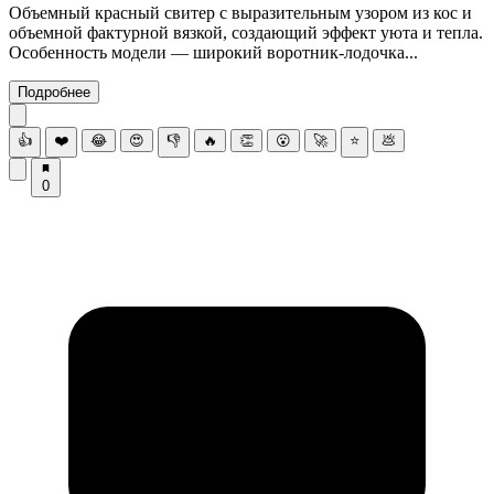
Объемный красный свитер с выразительным узором из кос и
объемной фактурной вязкой, создающий эффект уюта и тепла.
Особенность модели — широкий воротник-лодочка...
Подробнее
👍
❤️
😂
😍
👎
🔥
👏
😮
🚀
⭐
💩
0