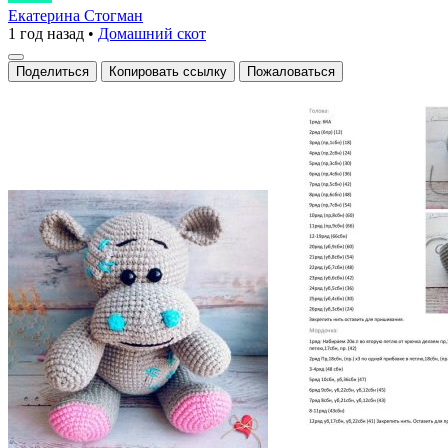
бегемоты
Екатерина Стогман
1 год назад
•
Домашний скот
с
яркими
Поделиться
Копировать ссылку
Пожаловаться
акцентами