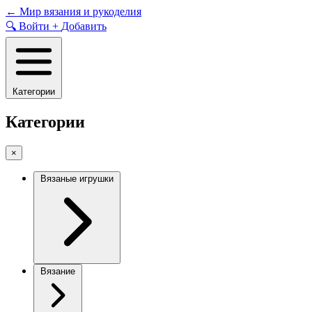
Skip
←
Мир вязания и рукоделия
to
🔍
Войти
+
Добавить
content
Категории
Категории
×
Вязаные игрушки
Вязание